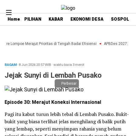
Home
PILIHAN
KABAR
EKONOMI DESA
SOSPOL
re Lompoe Merajut Prioritas di Tengah Badai Efisiensi
APBDes 2027: Strateg
RAGAM
· 8 Jun 2026
20:57
WIB
·
waktu baca 3 menit
Jejak Sunyi di Lembah Pusako
Perbesar
Episode 30: Merajut Koneksi Internasional
Pagi itu kabut turun lebih tebal di Lembah Pusako. Bukit-
bukit yang biasa terlihat jelas menghilang di balik putih
yang lembap, seperti menyimpan rahasia yang belum