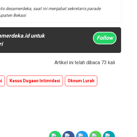
lis desamerdeka, saat ini menjabat sekretaris parade
upaten Bekasi
amerdeka.id untuk
Follow
ri
Artikel ini telah dibaca 73 kali
si
Kasus Dugaan Intimidasi
Oknum Lurah