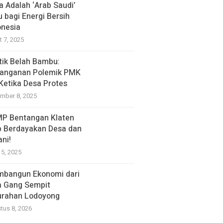
a Adalah ‘Arab Saudi’
u bagi Energi Bersih
onesia
t 7, 2025
itik Belah Bambu:
anganan Polemik PMK
 Ketika Desa Protes
mber 8, 2025
P Bentangan Klaten
p Berdayakan Desa dan
ani!
15, 2025
bangun Ekonomi dari
a Gang Sempit
urahan Lodoyong
tus 8, 2026