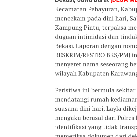
Kecamatan Pebayuran, Kabupa
mencekam pada dini hari, Sab
Kampung Pintu, terpaksa m
dugaan intimidasi dan tinda
Bekasi. Laporan dengan no
RESKRIM/RESTRO BKS/PMJ ini 
menyeret nama seseorang ber
wilayah Kabupaten Karawan
Peristiwa ini bermula sekita
mendatangi rumah kediaman 
suasana dini hari, Layla di
mengaku berasal dari Polres
identifikasi yang tidak tra
memeriksa dokumen dari deka