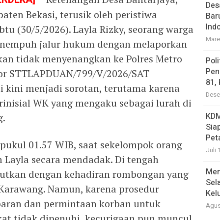
Des
ten Bekasi, terusik oleh peristiwa
Bar
Ind
tu (30/5/2026). Layla Rizky, seorang warga
Mare
enempuh jalur hukum dengan melaporkan
kan tidak menyenangkan ke Polres Metro
Pol
Pen
mor STTLAPDUAN/799/V/2026/SAT
81,
kini menjadi sorotan, terutama karena
Dese
inisial WK yang mengaku sebagai lurah di
KDM
g.
Sia
Pet
r pukul 01.57 WIB, saat sekelompok orang
Juli 
Layla secara mendadak. Di tengah
Mem
kejutkan dengan kehadiran rombongan yang
Sel
 Karawang. Namun, karena prosedur
Kel
nsparan dan permintaan korban untuk
Agus
t tidak dipenuhi, kecurigaan pun muncul.