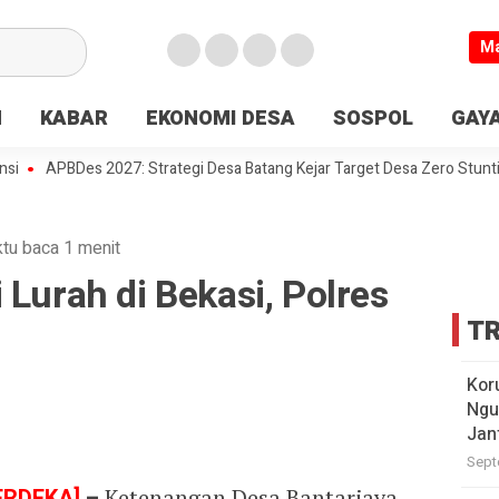
M
N
KABAR
EKONOMI DESA
SOSPOL
GAYA
APBDes 2027: Strategi Desa Batang Kejar Target Desa Zero Stunting
tu baca 1 menit
 Lurah di Bekasi, Polres
TR
Kor
Ngu
Jan
Sept
ERDEKA]
–
Ketenangan Desa Bantarjaya,