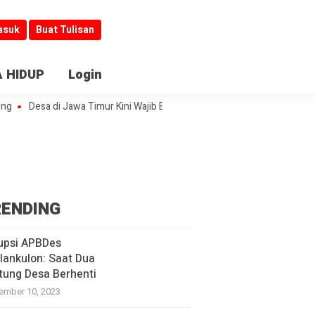
asuk
Buat Tulisan
 HIDUP
Login
Desa di Jawa Timur Kini Wajib Buka Informasi
Jombang Jadi Kiblat La
ENDING
upsi APBDes
lankulon: Saat Dua
tung Desa Berhenti
ember 10, 2023