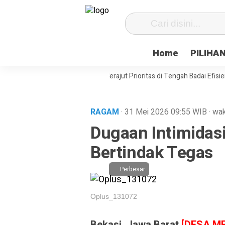
Home
PILIHA
iasat Desa Paenre Lompoe Merajut Prioritas di Tengah Badai Efisiensi
RAGAM
· 31 Mei 2026
09:55
WIB
·
wak
Dugaan Intimidasi
Bertindak Tegas
Perbesar
Oplus_131072
Bekasi, Jawa Barat
[DESA M