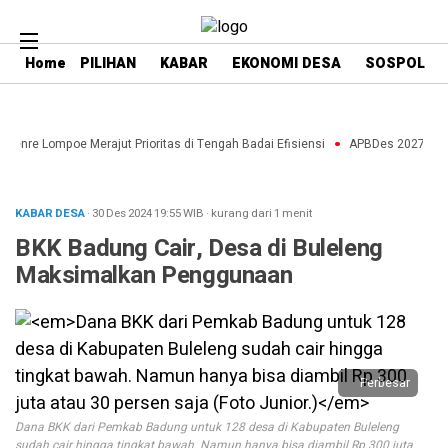
Home
PILIHAN
KABAR
EKONOMI DESA
SOSPOL
aenre Lompoe Merajut Prioritas di Tengah Badai Efisiensi
APBDes 2027: Strat
KABAR DESA
· 30 Des 2024
19:55
WIB
·
kurang dari 1 menit
BKK Badung Cair, Desa di Buleleng
Maksimalkan Penggunaan
Perbesar
Dana BKK dari Pemkab Badung untuk 128 desa di Kabupaten Buleleng
sudah cair hingga tingkat bawah. Namun hanya bisa diambil Rp 300 juta