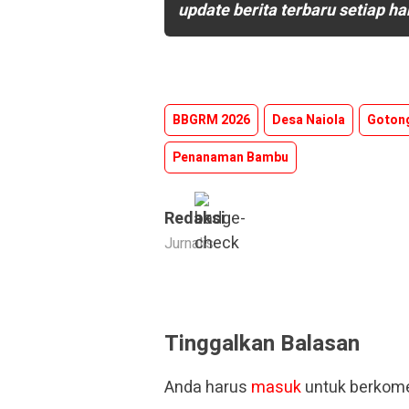
update berita terbaru setiap ha
BBGRM 2026
Desa Naiola
Goton
Penanaman Bambu
Redaksi
Jurnalis
Tinggalkan Balasan
Anda harus
masuk
untuk berkome