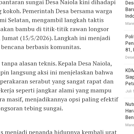
bantaran sungai Desa Naiola kini dihadapi
Des
Bar
ng kokoh. Pemerintah Desa bersama warga
Ind
mi Selatan, mengambil langkah taktis
Mare
an bambu di titik-titik rawan longsor
Pol
 Jumat (15/5/2026). Langkah ini menjadi
Pen
i bencana berbasis komunitas.
81,
Dese
tanpa alasan teknis. Kepala Desa Naiola,
KDM
pin langsung aksi ini menjelaskan bahwa
Sia
 perakaran serabut yang sangat rapat dan
Pet
bekerja seperti jangkar alami yang mampu
Juli 
a masif, menjadikannya opsi paling efektif
Nutr
ngsoran tebing sungai.
Har
Ben
Mare
gus menjadi penanda hidupnya kembali urat