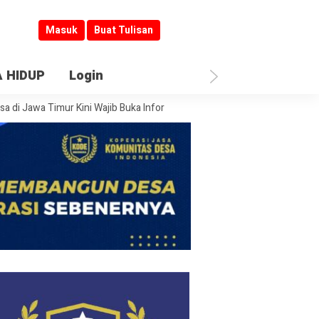
Masuk
Buat Tulisan
 HIDUP
Login
wa Timur Kini Wajib Buka Informasi
Jombang Jadi Kiblat Layanan Publ