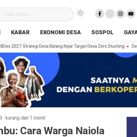
N
KABAR
EKONOMI DESA
SOSPOL
GAYA
7: Strategi Desa Batang Kejar Target Desa Zero Stunting
Desa di Ja
B
·
kurang dari 1 menit
bu: Cara Warga Naiola