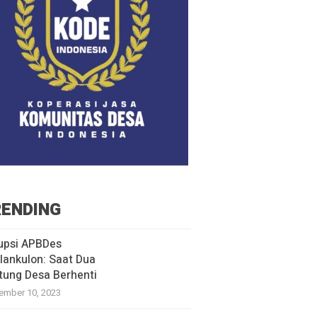
ENDING
upsi APBDes
lankulon: Saat Dua
tung Desa Berhenti
ember 10, 2023