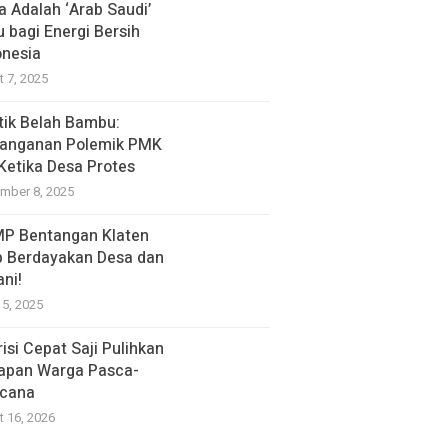
a Adalah ‘Arab Saudi’
u bagi Energi Bersih
onesia
t 7, 2025
itik Belah Bambu:
anganan Polemik PMK
 Ketika Desa Protes
mber 8, 2025
P Bentangan Klaten
p Berdayakan Desa dan
ani!
15, 2025
isi Cepat Saji Pulihkan
apan Warga Pasca-
cana
t 16, 2026