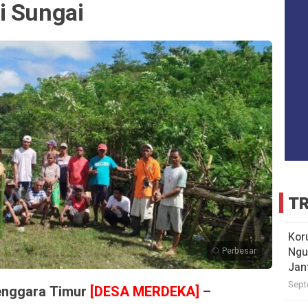
i Sungai
TR
Kor
Ngu
Perbesar
Jan
Sept
enggara Timur
[DESA MERDEKA]
–