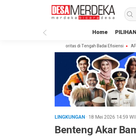
Home
PILIHA
Paenre Lompoe Merajut Prioritas di Tengah Badai Efisiensi
APBDes 202
LINGKUNGAN
· 18 Mei 2026
14:59
WI
Benteng Akar Bam