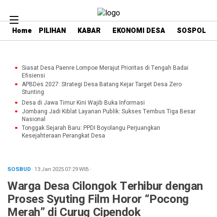
Home
PILIHAN
KABAR
EKONOMI DESA
SOSPOL
Siasat Desa Paenre Lompoe Merajut Prioritas di Tengah Badai
Efisiensi
APBDes 2027: Strategi Desa Batang Kejar Target Desa Zero
Stunting
Desa di Jawa Timur Kini Wajib Buka Informasi
Jombang Jadi Kiblat Layanan Publik: Sukses Tembus Tiga Besar
Nasional
Tonggak Sejarah Baru: PPDI Boyolangu Perjuangkan
Kesejahteraan Perangkat Desa
SOSBUD
· 13 Jan 2025
07:29
WIB
·
Warga Desa Cilongok Terhibur dengan
Proses Syuting Film Horor “Pocong
Merah” di Curug Cipendok