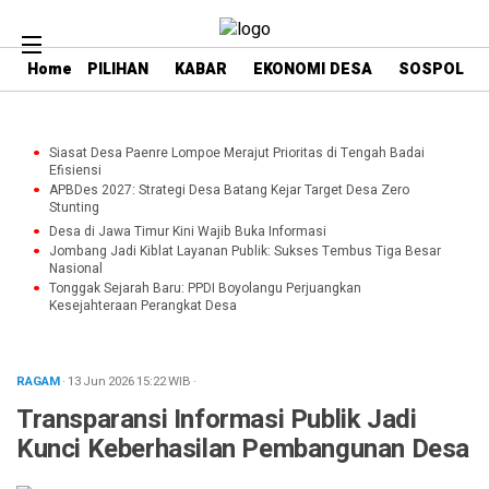
Home
PILIHAN
KABAR
EKONOMI DESA
SOSPOL
Siasat Desa Paenre Lompoe Merajut Prioritas di Tengah Badai
Efisiensi
APBDes 2027: Strategi Desa Batang Kejar Target Desa Zero
Stunting
Desa di Jawa Timur Kini Wajib Buka Informasi
Jombang Jadi Kiblat Layanan Publik: Sukses Tembus Tiga Besar
Nasional
Tonggak Sejarah Baru: PPDI Boyolangu Perjuangkan
Kesejahteraan Perangkat Desa
RAGAM
· 13 Jun 2026
15:22
WIB
·
Transparansi Informasi Publik Jadi
Kunci Keberhasilan Pembangunan Desa