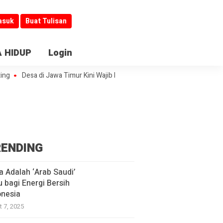
asuk
Buat Tulisan
 HIDUP
Login
Desa di Jawa Timur Kini Wajib Buka Informasi
Jombang Jadi Kiblat L
ENDING
a Adalah ‘Arab Saudi’
u bagi Energi Bersih
onesia
t 7, 2025