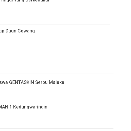
inggi yang Berkeadilan
tap Daun Gewang
iswa GENTASKIN Serbu Malaka
MAN 1 Kedungwaringin