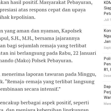
n hasil positif. Masyarakat Pebayuran,
KDM
Sia
esiasi atas respons cepat dan upaya
Pet
hak kepolisian.
Juli 
n yang aman dan nyaman, Kapolsek
Kor
Ngu
ul, S.H., M.H., bersama jajarannya
Jan
n bagi sejumlah remaja yang terlibat
Sept
tan ini berlangsung pada Rabu, 22 Januari
Pol
mando (Mako) Polsek Pebayuran.
Pen
81,
ah menerima laporan tawuran pada Minggu,
Dese
sek. “Remaja-remaja yang terlibat langsung
Dap
mbinaan secara intensif.”
Per
War
ncakup berbagai aspek positif, seperti
Mare
a, dan menjaga kebersihan lingkungan.