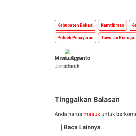
Kabupaten Bekasi
Kamtibmas
K
Polsek Pebayuran
Tawuran Remaja
Misru Aryanto
Jurnalis
Tinggalkan Balasan
Anda harus
masuk
untuk berkome
Baca Lainnya