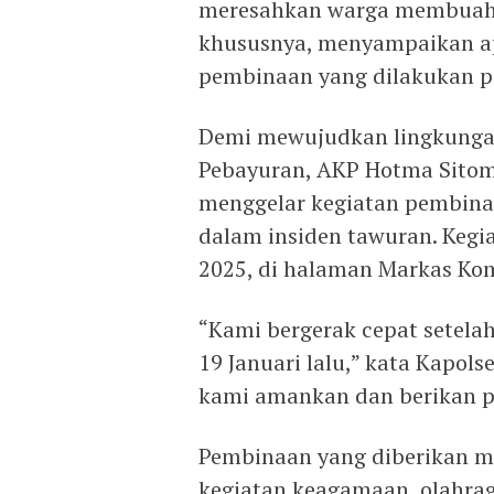
meresahkan warga membuahka
khususnya, menyampaikan apr
pembinaan yang dilakukan pi
Demi mewujudkan lingkunga
Pebayuran, AKP Hotma Sitomp
menggelar kegiatan pembinaa
dalam insiden tawuran. Kegia
2025, di halaman Markas Ko
“Kami bergerak cepat setel
19 Januari lalu,” kata Kapol
kami amankan dan berikan pe
Pembinaan yang diberikan me
kegiatan keagamaan, olahrag