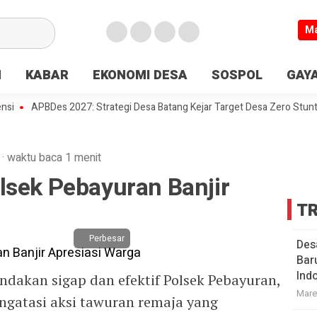
M
N
KABAR
EKONOMI DESA
SOSPOL
GAYA
APBDes 2027: Strategi Desa Batang Kejar Target Desa Zero Stunting
·
waktu baca 1 menit
lsek Pebayuran Banjir
TR
Perbesar
Des
Bar
Ind
ndakan sigap dan efektif Polsek Pebayuran,
Mare
ngatasi aksi tawuran remaja yang