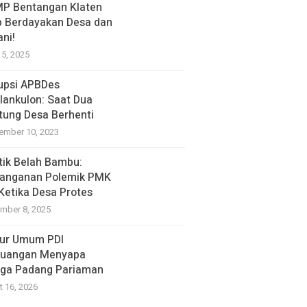
P Bentangan Klaten
p Berdayakan Desa dan
ani!
15, 2025
upsi APBDes
lankulon: Saat Dua
tung Desa Berhenti
ember 10, 2023
itik Belah Bambu:
anganan Polemik PMK
 Ketika Desa Protes
mber 8, 2025
ur Umum PDI
juangan Menyapa
ga Padang Pariaman
t 16, 2026