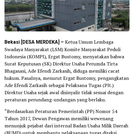
Perbesar
Bekasi [DESA MERDEKA] –
Ketua Umum Lembaga
Swadaya Masyarakat (LSM) Komite Masyarakat Peduli
Indonesia (KOMPI), Ergat Bustomy, menyatakan bahwa
Surat Keputusan (SK) Direktur Usaha Perumda Tirta
Bhagasasi, Ade Efendi Zarkasih, diduga memiliki cacat
hukum. Pasalnya, menurut Ergat Bustomy, pengangkatan
Ade Efendi Zarkasih sebagai Pelaksana Tugas (Plt.)
Direktur Usaha sejak awal disinyalir tidak sesuai dengan
peraturan perundang-undangan yang berlaku.
“Berdasarkan Peraturan Pemerintah (PP) Nomor 54
Tahun 2017, Dewan Pengawas memiliki wewenang
menunjuk pejabat dari internal Badan Usaha Milik Daerah
(BUMD) untuk membantu pelaksanaan tugas direksi