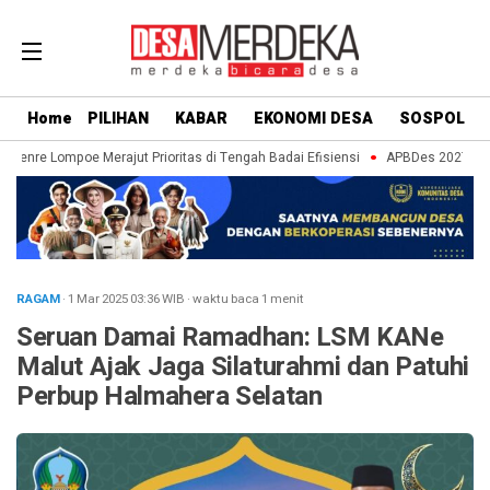
Home
PILIHAN
KABAR
EKONOMI DESA
SOSPOL
aenre Lompoe Merajut Prioritas di Tengah Badai Efisiensi
APBDes 2027: Strat
RAGAM
· 1 Mar 2025
03:36
WIB
·
waktu baca 1 menit
Seruan Damai Ramadhan: LSM KANe
Malut Ajak Jaga Silaturahmi dan Patuhi
Perbup Halmahera Selatan