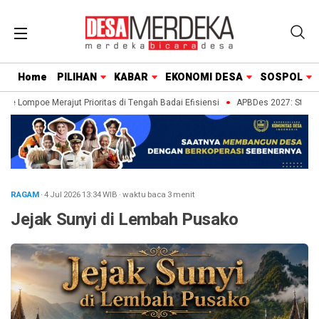
Home
PILIHAN
KABAR
EKONOMI DESA
SOSPOL
 Lompoe Merajut Prioritas di Tengah Badai Efisiensi
APBDes 2027: Strategi 
RAGAM
· 4 Jul 2026
13:34
WIB
·
waktu baca 3 menit
Jejak Sunyi di Lembah Pusako