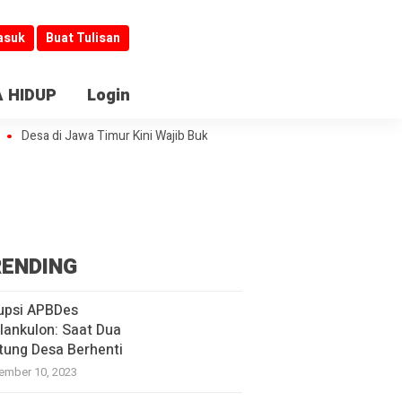
asuk
Buat Tulisan
 HIDUP
Login
a di Jawa Timur Kini Wajib Buka Informasi
Jombang Jadi Kiblat Layan
ENDING
upsi APBDes
lankulon: Saat Dua
tung Desa Berhenti
ember 10, 2023