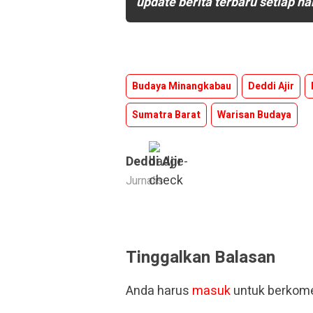
update berita terbaru setiap ha
Budaya Minangkabau
Deddi Ajir
Sumatra Barat
Warisan Budaya
Deddi Ajir
Jurnalis
Tinggalkan Balasan
Anda harus
masuk
untuk berkome