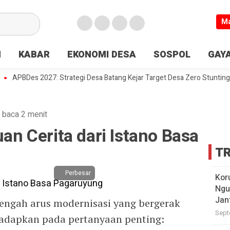
M
N
KABAR
EKONOMI DESA
SOSPOL
GAYA
Des 2027: Strategi Desa Batang Kejar Target Desa Zero Stunting
Des
 baca 2 menit
uan Cerita dari Istano Basa
TR
Perbesar
Kor
Ngu
Jan
engah arus modernisasi yang bergerak
Sept
hadapkan pada pertanyaan penting: