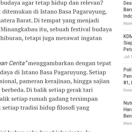
budaya agar tetap hidup dan relevan?
Des
Bar
 ditemukan di Istano Basa Pagaruyung,
Ind
tera Barat. Di tempat yang menjadi
Mare
Minangkabau itu, sebuah festival budaya
KDM
hiburan, tetapi juga merawat ingatan
Sia
Pet
Juli 
uan Cerita”
menggambarkan dengan tepat
Pol
aya di Istano Basa Pagaruyung. Setiap
Pen
isional, pameran kerajinan, hingga sajian
81,
erbeda. Di balik setiap gerak tari
Dese
 balik setiap rumah gadang tersimpan
Nutr
 setiap tradisi hidup filosofi yang
Har
Ben
Mare