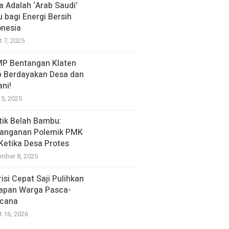
a Adalah ‘Arab Saudi’
u bagi Energi Bersih
onesia
t 7, 2025
P Bentangan Klaten
p Berdayakan Desa dan
ani!
15, 2025
itik Belah Bambu:
anganan Polemik PMK
 Ketika Desa Protes
mber 8, 2025
isi Cepat Saji Pulihkan
apan Warga Pasca-
cana
t 16, 2026