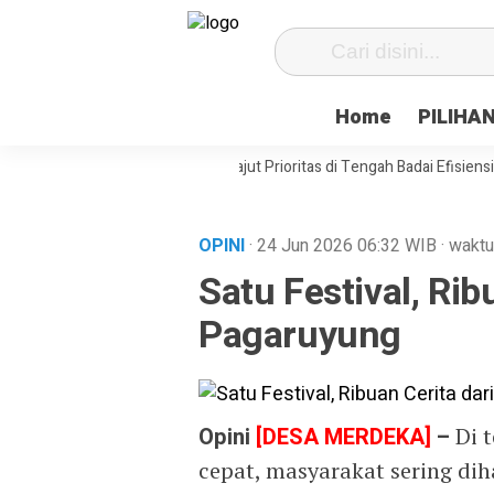
Home
PILIHA
t Desa Paenre Lompoe Merajut Prioritas di Tengah Badai Efisiensi
APB
OPINI
· 24 Jun 2026
06:32
WIB
·
waktu
Satu Festival, Rib
Pagaruyung
Opini
[DESA MERDEKA]
–
Di t
cepat, masyarakat sering di