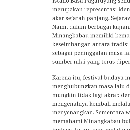
Istano Basa Pagaruyung sendi
merupakan representasi ide
akar sejarah panjang. Sejar
Naim, dalam berbagai kajia
Minangkabau memiliki kema
keseimbangan antara tradisi
sebagai peninggalan masa l
sumber nilai yang terus dip
Karena itu, festival budaya 
menghubungkan masa lalu de
mungkin tidak lagi akrab den
mengenalnya kembali melalu
menyenangkan. Sementara w
memahami Minangkabau buka
budaya, tetapi juga melalui 