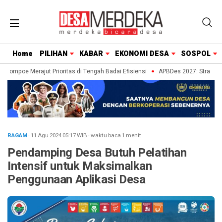
Home
PILIHAN
KABAR
EKONOMI DESA
SOSPOL
Lompoe Merajut Prioritas di Tengah Badai Efisiensi
APBDes 2027: Strategi De
RAGAM
· 11 Agu 2024
05:17
WIB
·
waktu baca 1 menit
Pendamping Desa Butuh Pelatihan
Intensif untuk Maksimalkan
Penggunaan Aplikasi Desa