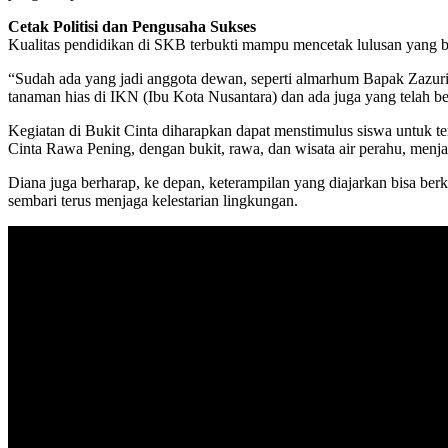
Cetak Politisi dan Pengusaha Sukses
Kualitas pendidikan di SKB terbukti mampu mencetak lulusan yang b
“Sudah ada yang jadi anggota dewan, seperti almarhum Bapak Zazuri
tanaman hias di IKN (Ibu Kota Nusantara) dan ada juga yang telah b
Kegiatan di Bukit Cinta diharapkan dapat menstimulus siswa untuk te
Cinta Rawa Pening, dengan bukit, rawa, dan wisata air perahu, menja
Diana juga berharap, ke depan, keterampilan yang diajarkan bisa be
sembari terus menjaga kelestarian lingkungan.