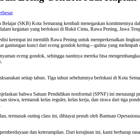
erbesar
 Belajar (SKB) Kota Semarang kembali menegaskan komitmennya dala
dalam kegiatan yang berlokasi di Bukit Cinta, Rawa Pening, Jawa Ten
isi keempat ini memilih Rawa Pening untuk memperkenalkan lingkung
buat gantungan kunci dari eceng gondok kering—gulma yang melimpah
nyaman eceng gondok, sehingga nantinya mereka bisa mengembangkan il
.
ksanakan setiap tahun. Tiga tahun sebelumnya berlokasi di Kota Semara
elaskan bahwa Satuan Pendidikan nonformal (SPNF) ini menaungi pro
usan siswa, termasuk kelas reguler, kelas kerja, dan siswa dari tiga 
.
n, termasuk outing class ini, dibiayai penuh oleh Bantuan Operasion
uk pemberdayaan dan keterampilan. Dari kerajinan ini, kami berharap