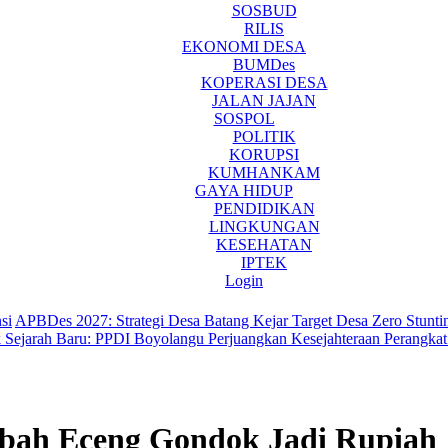
SOSBUD
RILIS
EKONOMI DESA
BUMDes
KOPERASI DESA
JALAN JAJAN
SOSPOL
POLITIK
KORUPSI
KUMHANKAM
GAYA HIDUP
PENDIDIKAN
LINGKUNGAN
KESEHATAN
IPTEK
Login
si
APBDes 2027: Strategi Desa Batang Kejar Target Desa Zero Stunti
 Sejarah Baru: PPDI Boyolangu Perjuangkan Kesejahteraan Perangka
bah Eceng Gondok Jadi Rupiah