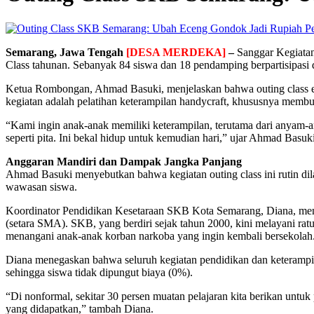
P
Semarang, Jawa Tengah
[DESA MERDEKA]
–
Sanggar Kegiatan
Class tahunan. Sebanyak 84 siswa dan 18 pendamping berpartisipasi 
Ketua Rombongan, Ahmad Basuki, menjelaskan bahwa outing class ed
kegiatan adalah pelatihan keterampilan handycraft, khususnya mem
“Kami ingin anak-anak memiliki keterampilan, terutama dari anyam-a
seperti pita. Ini bekal hidup untuk kemudian hari,” ujar Ahmad Basuki
Anggaran Mandiri dan Dampak Jangka Panjang
Ahmad Basuki menyebutkan bahwa kegiatan outing class ini rutin dila
wawasan siswa.
Koordinator Pendidikan Kesetaraan SKB Kota Semarang, Diana, menj
(setara SMA). SKB, yang berdiri sejak tahun 2000, kini melayani rat
menangani anak-anak korban narkoba yang ingin kembali bersekolah
Diana menegaskan bahwa seluruh kegiatan pendidikan dan keterampila
sehingga siswa tidak dipungut biaya (0%).
“Di nonformal, sekitar 30 persen muatan pelajaran kita berikan unt
yang didapatkan,” tambah Diana.