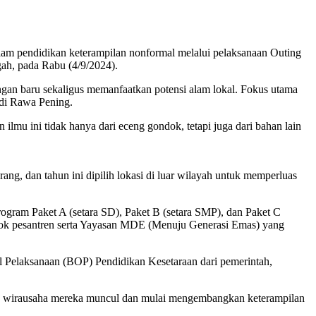
m pendidikan keterampilan nonformal melalui pelaksanaan Outing
gah, pada Rabu (4/9/2024).
an baru sekaligus memanfaatkan potensi alam lokal. Fokus utama
 di Rawa Pening.
mu ini tidak hanya dari eceng gondok, tetapi juga dari bahan lain
ng, dan tahun ini dipilih lokasi di luar wilayah untuk memperluas
gram Paket A (setara SD), Paket B (setara SMP), dan Paket C
pondok pesantren serta Yayasan MDE (Menuju Generasi Emas) yang
al Pelaksanaan (BOP) Pendidikan Kesetaraan dari pemerintah,
 rasa wirausaha mereka muncul dan mulai mengembangkan keterampilan