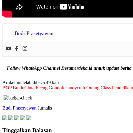
Budi Prasetyawan
Follow WhatsApp Channel Desamerdeka.id untuk update berita t
Artikel ini telah dibaca 49 kali
BOP
Bukit Cinta
Eceng Gondok
handycraft
Outing Class
Pendidika
Budi Prasetyawan
Jurnalis
Tinggalkan Balasan