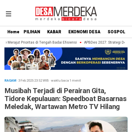
Home
PILIHAN
KABAR
EKONOMI DESA
SOSPOL
 Merajut Prioritas di Tengah Badai Efisiensi
APBDes 2027: Strategi Desa Bat
RAGAM
· 3 Feb 2025
23:52
WIB
·
waktu baca 1 menit
Musibah Terjadi di Perairan Gita,
Tidore Kepulauan: Speedboat Basarnas
Meledak, Wartawan Metro TV Hilang