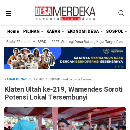
Home
PILIHAN
KABAR
EKONOMI DESA
SOSPOL
h Badai Efisiensi
APBDes 2027: Strategi Desa Batang Kejar Target Desa Zero
KABAR PUSAT
· 28 Jul 2023
15:28
WIB
·
waktu baca 1 menit
Klaten Ultah ke-219, Wamendes Soroti
Potensi Lokal Tersembunyi