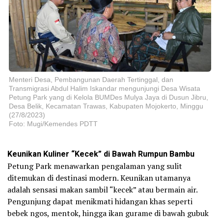
Menteri Desa, Pembangunan Daerah Tertinggal, dan
Transmigrasi Abdul Halim Iskandar mengunjungi Desa Wisata
Petung Park yang di Kelola BUMDes Mulya Jaya di Dusun Jibru,
Desa Belik, Kecamatan Trawas, Kabupaten Mojokerto, Minggu
(27/8/2023)
Foto: Mugi/Kemendes PDTT
Keunikan Kuliner “Kecek” di Bawah Rumpun Bambu
Petung Park menawarkan pengalaman yang sulit
ditemukan di destinasi modern. Keunikan utamanya
adalah sensasi makan sambil “kecek” atau bermain air.
Pengunjung dapat menikmati hidangan khas seperti
bebek ngos, mentok, hingga ikan gurame di bawah gubuk