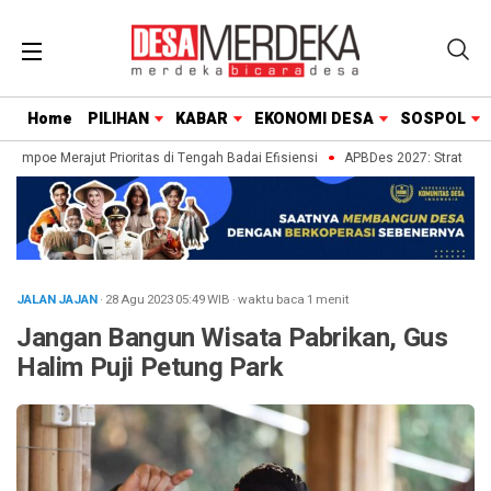
Home
PILIHAN
KABAR
EKONOMI DESA
SOSPOL
mpoe Merajut Prioritas di Tengah Badai Efisiensi
APBDes 2027: Strategi Des
JALAN JAJAN
· 28 Agu 2023
05:49
WIB
·
waktu baca 1 menit
Jangan Bangun Wisata Pabrikan, Gus
Halim Puji Petung Park