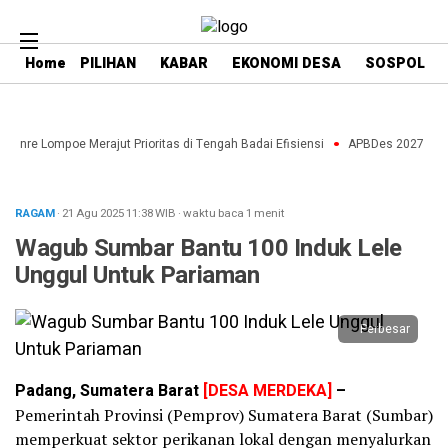
Home
PILIHAN
KABAR
EKONOMI DESA
SOSPOL
aenre Lompoe Merajut Prioritas di Tengah Badai Efisiensi
APBDes 2027: Strat
RAGAM
· 21 Agu 2025
11:38
WIB
·
waktu baca 1 menit
Wagub Sumbar Bantu 100 Induk Lele
Unggul Untuk Pariaman
Perbesar
Padang, Sumatera Barat
[DESA MERDEKA]
–
Pemerintah Provinsi (Pemprov) Sumatera Barat (Sumbar)
memperkuat sektor perikanan lokal dengan menyalurkan