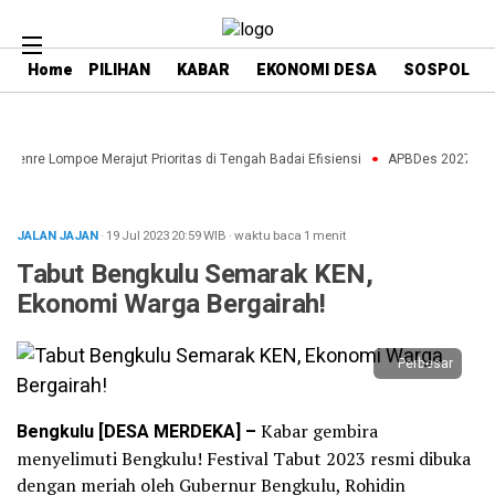
Home
PILIHAN
KABAR
EKONOMI DESA
SOSPOL
aenre Lompoe Merajut Prioritas di Tengah Badai Efisiensi
APBDes 2027: Stra
JALAN JAJAN
· 19 Jul 2023
20:59
WIB
·
waktu baca 1 menit
Tabut Bengkulu Semarak KEN,
Ekonomi Warga Bergairah!
Perbesar
Bengkulu [DESA MERDEKA] –
Kabar gembira
menyelimuti Bengkulu! Festival Tabut 2023 resmi dibuka
dengan meriah oleh Gubernur Bengkulu, Rohidin