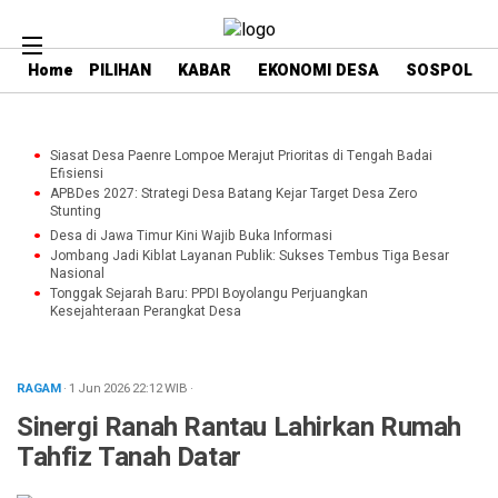
Home
PILIHAN
KABAR
EKONOMI DESA
SOSPOL
Siasat Desa Paenre Lompoe Merajut Prioritas di Tengah Badai
Efisiensi
APBDes 2027: Strategi Desa Batang Kejar Target Desa Zero
Stunting
Desa di Jawa Timur Kini Wajib Buka Informasi
Jombang Jadi Kiblat Layanan Publik: Sukses Tembus Tiga Besar
Nasional
Tonggak Sejarah Baru: PPDI Boyolangu Perjuangkan
Kesejahteraan Perangkat Desa
RAGAM
· 1 Jun 2026
22:12
WIB
·
Sinergi Ranah Rantau Lahirkan Rumah
Tahfiz Tanah Datar