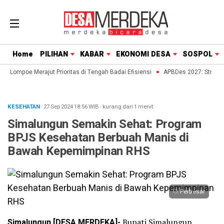
Home
PILIHAN
KABAR
EKONOMI DESA
SOSPOL
e Lompoe Merajut Prioritas di Tengah Badai Efisiensi
APBDes 2027: Strategi 
KESEHATAN
· 27 Sep 2024
18:56
WIB
·
kurang dari 1 menit
Simalungun Semakin Sehat: Program
BPJS Kesehatan Berbuah Manis di
Bawah Kepemimpinan RHS
Perbesar
Simalungun [DESA MERDEKA]-
Bupati Simalungun,