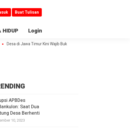
asuk
Buat Tulisan
 HIDUP
Login
sa di Jawa Timur Kini Wajib Buka Informasi
Jombang Jadi Kiblat Laya
ENDING
upsi APBDes
lankulon: Saat Dua
tung Desa Berhenti
ember 10, 2023