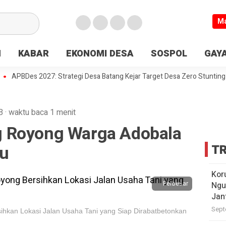
M
N
KABAR
EKONOMI DESA
SOSPOL
GAYA
BDes 2027: Strategi Desa Batang Kejar Target Desa Zero Stunting
De
B
·
waktu baca 1 menit
 Royong Warga Adobala
ru
TR
Kor
Perbesar
Ngu
Jan
Sept
hkan Lokasi Jalan Usaha Tani yang Siap Dirabatbetonkan