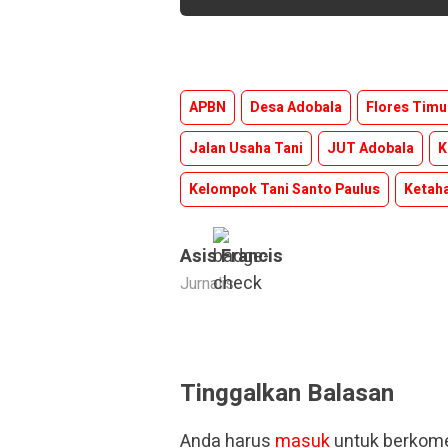
APBN
Desa Adobala
Flores Timu
Jalan Usaha Tani
JUT Adobala
K
Kelompok Tani Santo Paulus
Ketah
Asis Francis
Jurnalis
Tinggalkan Balasan
Anda harus
masuk
untuk berkome