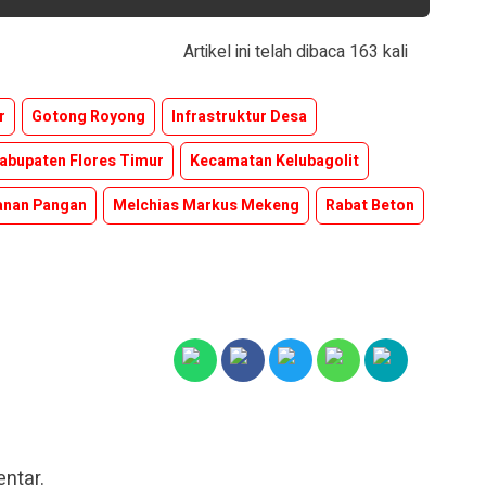
Artikel ini telah dibaca 163 kali
r
Gotong Royong
Infrastruktur Desa
abupaten Flores Timur
Kecamatan Kelubagolit
anan Pangan
Melchias Markus Mekeng
Rabat Beton
ntar.