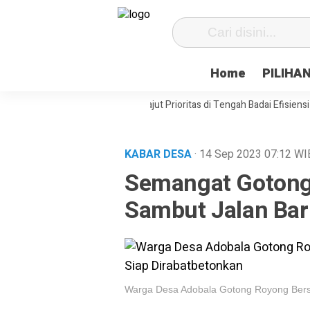
Home
PILIHA
at Desa Paenre Lompoe Merajut Prioritas di Tengah Badai Efisiensi
AP
KABAR DESA
· 14 Sep 2023
07:12
WI
Semangat Gotong
Sambut Jalan Ba
Warga Desa Adobala Gotong Royong Bersi