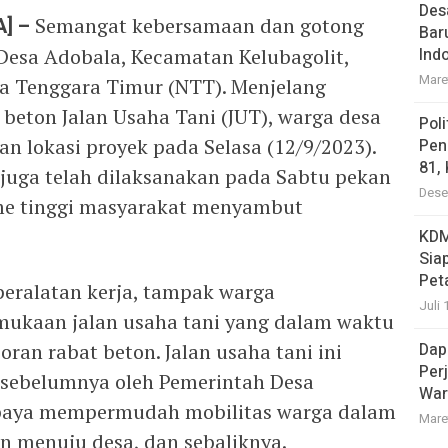
Des
A] –
Semangat kebersamaan dan gotong
Bar
Desa Adobala, Kecamatan Kelubagolit,
Ind
Mare
a Tenggara Timur (NTT). Menjelang
beton Jalan Usaha Tani (JUT), warga desa
Pol
lokasi proyek pada Selasa (12/9/2023).
Pen
81,
juga telah dilaksanakan pada Sabtu pekan
Dese
me tinggi masyarakat menyambut
KDM
Sia
Pet
ralatan kerja, tampak warga
Juli 
ukaan jalan usaha tani yang dalam waktu
ran rabat beton. Jalan usaha tani ini
Dap
Per
n sebelumnya oleh Pemerintah Desa
War
upaya mempermudah mobilitas warga dalam
Mare
 menuju desa, dan sebaliknya.