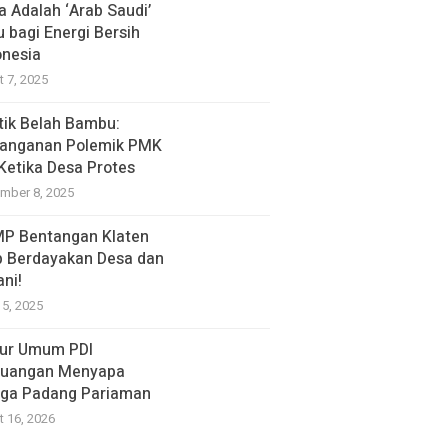
a Adalah ‘Arab Saudi’
u bagi Energi Bersih
onesia
t 7, 2025
itik Belah Bambu:
anganan Polemik PMK
 Ketika Desa Protes
mber 8, 2025
P Bentangan Klaten
p Berdayakan Desa dan
ani!
15, 2025
ur Umum PDI
juangan Menyapa
ga Padang Pariaman
t 16, 2026