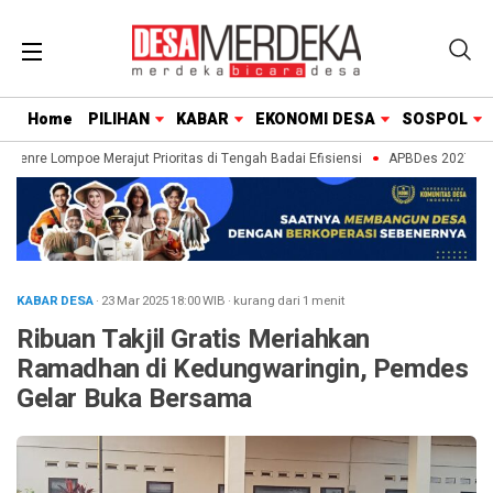
Home
PILIHAN
KABAR
EKONOMI DESA
SOSPOL
aenre Lompoe Merajut Prioritas di Tengah Badai Efisiensi
APBDes 2027: Strat
KABAR DESA
· 23 Mar 2025
18:00
WIB
·
kurang dari 1 menit
Ribuan Takjil Gratis Meriahkan
Ramadhan di Kedungwaringin, Pemdes
Gelar Buka Bersama