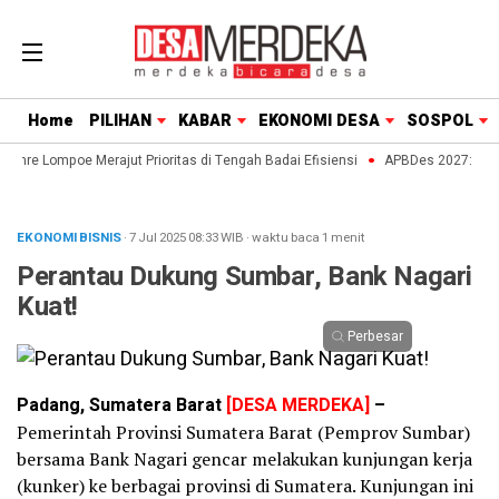
Home
PILIHAN
KABAR
EKONOMI DESA
SOSPOL
enre Lompoe Merajut Prioritas di Tengah Badai Efisiensi
APBDes 2027: Strat
EKONOMI BISNIS
· 7 Jul 2025
08:33
WIB
·
waktu baca 1 menit
Perantau Dukung Sumbar, Bank Nagari
Kuat!
Perbesar
Padang, Sumatera Barat
[DESA MERDEKA]
–
Pemerintah Provinsi Sumatera Barat (Pemprov Sumbar)
bersama Bank Nagari gencar melakukan kunjungan kerja
(kunker) ke berbagai provinsi di Sumatera. Kunjungan ini