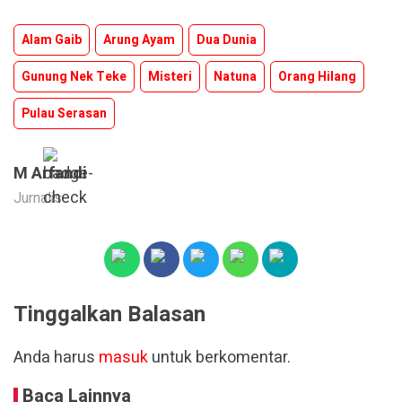
Alam Gaib
Arung Ayam
Dua Dunia
Gunung Nek Teke
Misteri
Natuna
Orang Hilang
Pulau Serasan
M Arfandi
Jurnalis
Tinggalkan Balasan
Anda harus
masuk
untuk berkomentar.
Baca Lainnya