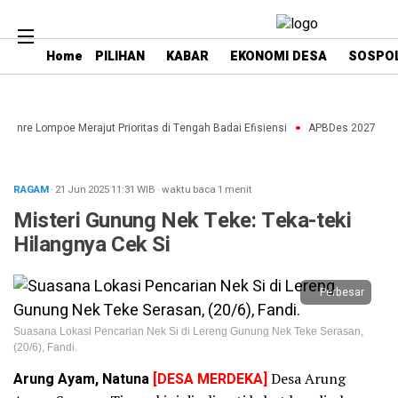
Home
PILIHAN
KABAR
EKONOMI DESA
SOSPO
enre Lompoe Merajut Prioritas di Tengah Badai Efisiensi
APBDes 2027: Strate
RAGAM
· 21 Jun 2025
11:31
WIB
·
waktu baca 1 menit
Misteri Gunung Nek Teke: Teka-teki
Hilangnya Cek Si
Perbesar
Suasana Lokasi Pencarian Nek Si di Lereng Gunung Nek Teke Serasan,
(20/6), Fandi.
Arung Ayam, Natuna
[DESA MERDEKA]
Desa Arung