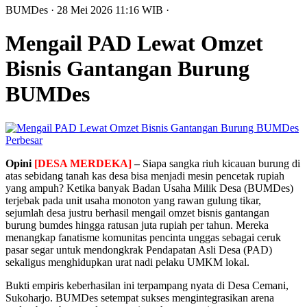
BUMDes
· 28 Mei 2026
11:16
WIB
·
Mengail PAD Lewat Omzet
Bisnis Gantangan Burung
BUMDes
Perbesar
Opini
[DESA MERDEKA]
–
Siapa sangka riuh kicauan burung di
atas sebidang tanah kas desa bisa menjadi mesin pencetak rupiah
yang ampuh? Ketika banyak Badan Usaha Milik Desa (BUMDes)
terjebak pada unit usaha monoton yang rawan gulung tikar,
sejumlah desa justru berhasil mengail omzet bisnis gantangan
burung bumdes hingga ratusan juta rupiah per tahun. Mereka
menangkap fanatisme komunitas pencinta unggas sebagai ceruk
pasar segar untuk mendongkrak Pendapatan Asli Desa (PAD)
sekaligus menghidupkan urat nadi pelaku UMKM lokal.
Bukti empiris keberhasilan ini terpampang nyata di Desa Cemani,
Sukoharjo. BUMDes setempat sukses mengintegrasikan arena