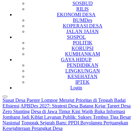
SOSBUD
RILIS
EKONOMI DESA
BUMDes
KOPERASI DESA
JALAN JAJAN
SOSPOL
POLITIK
KORUPSI
KUMHANKAM
GAYA HIDUP
PENDIDIKAN
LINGKUNGAN
KESEHATAN
IPTEK
Login
Siasat Desa Paenre Lompoe Merajut Prioritas di Tengah Badai
Efisiensi
APBDes 2027: Strategi Desa Batang Kejar Target Desa
Zero Stunting
Desa di Jawa Timur Kini Wajib Buka Informasi
Jombang Jadi Kiblat Layanan Publik: Sukses Tembus Tiga Besar
Nasional
Tonggak Sejarah Baru: PPDI Boyolangu Perjuangkan
Kesejahteraan Perangkat Desa