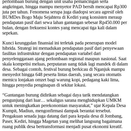
perlombaan burung dengan unit usaha pemancingan serta
angkringan, hingga mampu menyetor PAD bersih mencapai Rp300
juta per tahun. Fenomena serupa juga diadopsi secara agresif oleh
BUMDes Bogo Maju Sejahtera di Kediri yang konsisten meraup
pendapatan pasif dari sewa lahan gantangan sebesar Rp450.000 per
bulan, dengan frekuensi kontes yang mencapai tiga kali dalam
sepekan.
Kunci keunggulan finansial ini terletak pada penerapan model
hibrida. Strategi ini memadukan pendapatan pasif dari penyewaan
fasilitas infrastruktur dengan pendapatan variabel dari
penyelenggaraan ajang perlombaan regional maupun nasional. Saat
skala kompetisi meluas, perputaran uang tidak lagi mandek di dalam
desa. Sebagai contoh, festival burung berkicau di Nganjuk mampu
menyedot hingga 648 peserta lintas daerah, yang secara otomatis
memicu lonjakan omzet bagi warung kopi, pedagang kaki lima,
hingga penyedia penginapan di sekitar lokasi.
“Gantangan burung didirikan sebagai daya tarik mendatangkan
pengunjung dari luar… sekaligus sarana menghidupkan UMKM
untuk meningkatkan perekonomian masyarakat,” ujar Kepala Desa
Kumpit, Madiun, mengonfirmasi dampak berantai tersebut.
Pengakuan senada juga datang dari para kepala desa di Jombang,
Paser, Kediri, hingga Magetan yang melihat langsung bagaimana
ruang publik desa bertransformasi menjadi pusat ekonomi kreatif.