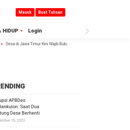
Masuk
Buat Tulisan
 HIDUP
Login
Desa di Jawa Timur Kini Wajib Buka Informasi
Jombang Jadi Kiblat Lay
ENDING
upsi APBDes
lankulon: Saat Dua
tung Desa Berhenti
ember 10, 2023