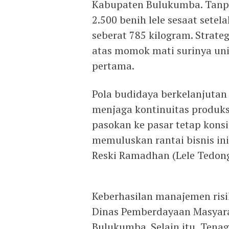
Kabupaten Bulukumba. Tanpa
2.500 benih lele sesaat set
seberat 785 kilogram. Strate
atas momok mati surinya uni
pertama.
Pola budidaya berkelanjutan
menjaga kontinuitas produk
pasokan ke pasar tetap konsi
memuluskan rantai bisnis i
Reski Ramadhan (Lele Tedong
Keberhasilan manajemen risik
Dinas Pemberdayaan Masyar
Bulukumba. Selain itu, Tena