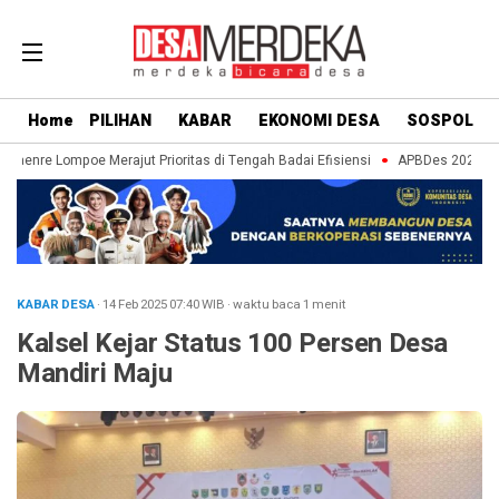
Home
PILIHAN
KABAR
EKONOMI DESA
SOSPOL
Paenre Lompoe Merajut Prioritas di Tengah Badai Efisiensi
APBDes 2027: Stra
KABAR DESA
· 14 Feb 2025
07:40
WIB
·
waktu baca 1 menit
Kalsel Kejar Status 100 Persen Desa
Mandiri Maju