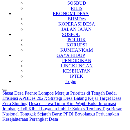
SOSBUD
RILIS
EKONOMI DESA
BUMDes
KOPERASI DESA
JALAN JAJAN
SOSPOL
POLITIK
KORUPSI
KUMHANKAM
GAYA HIDUP
PENDIDIKAN
LINGKUNGAN
KESEHATAN
IPTEK
Login
Siasat Desa Paenre Lompoe Merajut Prioritas di Tengah Badai
Efisiensi
APBDes 2027: Strategi Desa Batang Kejar Target Desa
Zero Stunting
Desa di Jawa Timur Kini Wajib Buka Informasi
Jombang Jadi Kiblat Layanan Publik: Sukses Tembus Tiga Besar
Nasional
Tonggak Sejarah Baru: PPDI Boyolangu Perjuangkan
Kesejahteraan Perangkat Desa