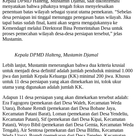
Kepala DPMD Halteng, Mustamin Djamal, saat dikonfirmasi
menyatakan bahwa pihaknya tengah fokus menyelesaikan
penentuan batas wilayah sebagai syarat utama pemekaran. “Sebelas
desa persiapan ini tinggal menunggu penegasan batas wilayah. Jika
tapal batas sudah final, kami akan segera mengajukannya ke
Kemendagri melalui Direktorat Bina Pemerintahan Desa untuk
proses pemecahan wilayah desa-desa persiapan tersebut,” jelas
Mustamin.
Kepala DPMD Halteng, Mustamin Djamal
Lebih lanjut, Mustamin menerangkan bahwa dua kriteria krusial
untuk menjadi desa definitif adalah jumlah penduduk minimal 1.000
jiwa dan jumlah Kepala Keluarga (KK) minimal 200 jiwa. Khusus
untuk 11 desa persiapan yang akan dimekarkan ini, tolok ukur
utama yang digunakan adalah jumlah KK.
Adapun 11 desa persiapan yang akan dimekarkan tersebut adalah:
Era Fagogoru (pemekaran dari Desa Waleh, Kecamatan Weda
Utara), Bobane Remdi (pemekaran dari Desa Bobane Jaya,
Kecamatan Patani Barat), Loman (pemekaran dari Desa Yendeliu,
Kecamatan Patani), Sif (pemekaran dari Desa Kipai, Kecamatan
Patani), Woyo Bibil (pemekaran dari Desa Gemia, Kecamatan Weda
Tengah), Air Sentosa (pemekaran dari Desa Blifitu, Kecamatan
Weda Utara), Bomdi (pemekaran dari Desa Tepeleo, Kecamatan