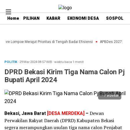
Home
PILIHAN
KABAR
EKONOMI DESA
SOSPOL
enre Lompoe Merajut Prioritas di Tengah Badai Efisiensi
APBDes 2027: Strate
POLITIK
· 29 Mar 2024
08:57
WIB
·
waktu baca 1 menit
DPRD Bekasi Kirim Tiga Nama Calon Pj
Bupati April 2024
Perbesar
Bekasi, Jawa Barat
[DESA MERDEKA]
–
Dewan
Perwakilan Rakyat Daerah (DPRD) Kabupaten Bekasi
segera merampungkan usulan tiga nama calon Penjabat