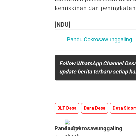
kemiskinan dan peningkatan
[NDU]
Pandu Cokrosawunggaling
Follow WhatsApp Channel Des
update berita terbaru setiap ha
BLT Desa
Dana Desa
Desa Sido
Pandu Cokrosawunggaling