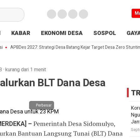
M
N
KABAR
EKONOMI DESA
SOSPOL
GAYA
APBDes 2027: Strategi Desa Batang Kejar Target Desa Zero Stunting
B
·
kurang dari 1 menit
alurkan BLT Dana Desa
TR
Perbesar
Kor
Ngu
Jan
MERDEKA] –
Pemerintah Desa Sidomulyo,
Sept
urkan Bantuan Langsung Tunai (BLT) Dana