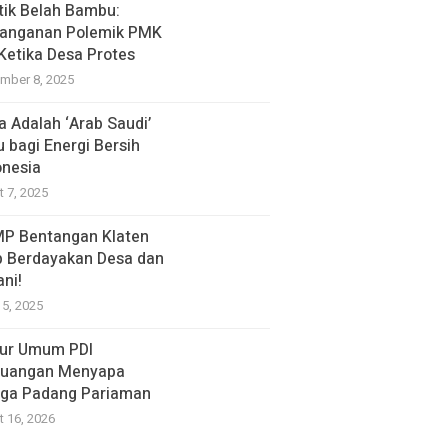
itik Belah Bambu:
anganan Polemik PMK
 Ketika Desa Protes
mber 8, 2025
a Adalah ‘Arab Saudi’
u bagi Energi Bersih
onesia
t 7, 2025
P Bentangan Klaten
p Berdayakan Desa dan
ani!
15, 2025
ur Umum PDI
juangan Menyapa
ga Padang Pariaman
t 16, 2026