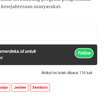
 kesejahteraan masyarakat.
amerdeka.id untuk
Follow
ri
Artikel ini telah dibaca 116 kali
mulyo
Jember
Semboro