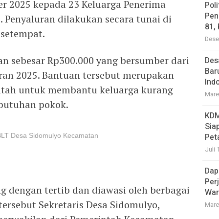
er 2025 kepada 23 Keluarga Penerima
Pol
Pen
. Penyaluran dilakukan secara tunai di
81,
 setempat.
Dese
n sebesar Rp300.000 yang bersumber dari
Des
Bar
ran 2025. Bantuan tersebut merupakan
Ind
ntah untuk membantu keluarga kurang
Mare
utuhan pokok.
KDM
Sia
BLT Desa Sidomulyo Kecamatan
Pet
Juli 
Dap
Per
g dengan tertib dan diawasi oleh berbagai
War
tersebut Sekretaris Desa Sidomulyo,
Mare