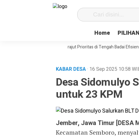
Home
PILIHA
asat Desa Paenre Lompoe Merajut Prioritas di Tengah Badai Efisiensi
KABAR DESA
· 16 Sep 2025
10:58
WI
Desa Sidomulyo S
untuk 23 KPM
Jember, Jawa Timur [DESA 
Kecamatan Semboro, menyal