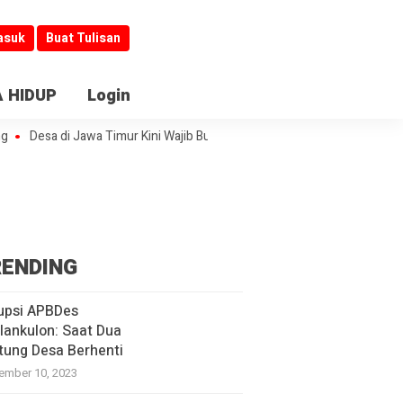
asuk
Buat Tulisan
 HIDUP
Login
Desa di Jawa Timur Kini Wajib Buka Informasi
Jombang Jadi Kiblat La
ENDING
upsi APBDes
lankulon: Saat Dua
tung Desa Berhenti
ember 10, 2023