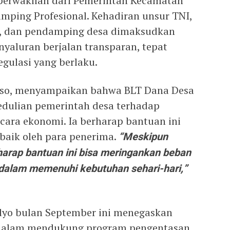
perwakilan dari Pemerintah Kecamatan
mping Profesional. Kehadiran unsur TNI,
n, dan pendamping desa dimaksudkan
yaluran berjalan transparan, tepat
egulasi yang berlaku.
iso, menyampaikan bahwa BLT Dana Desa
dulian pemerintah desa terhadap
ara ekonomi. Ia berharap bantuan ini
baik oleh para penerima.
“Meskipun
harap bantuan ini bisa meringankan beban
 dalam memenuhi kebutuhan sehari-hari,”
lyo bulan September ini menegaskan
dalam mendukung program pengentasan