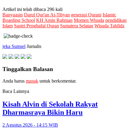
Artikel ini telah dibaca 296 kali
Banyuasin
Darul Qur'an At-Tibyan
generasi Qurani
Islamic
Boarding School
KH Amin Rahman
Momen Wisuda
pendidikan
Islam
Santri Penghafal Quran
Sumatera Selatan
Wisuda Tahfidz
jeka Sumsel
Jurnalis
Tinggalkan Balasan
Anda harus
masuk
untuk berkomentar.
Baca Lainnya
Kisah Alvin di Sekolah Rakyat
Dharmasraya Bikin Haru
2 Agustus 2026 - 14:15 WIB