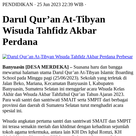
PENDIDIKAN
· 25 Jun 2023
22:39
WIB
·
Darul Qur’an At-Tibyan
Wisuda Tahfidz Akbar
Perdana
Perbesar
Banyuasin [DESA MERDEKA] –
Suasana haru dan bangga
mewarnai halaman utama Darul Qur’an At-Tibyan Islamic Boarding
School pada Minggu pagi (25/06/2023). Sekolah yang terletak di
Jalan Beko, Mariana, Kecamatan Banyuasin I, Kabupaten
Banyuasin, Sumatera Selatan ini menggelar acara Wisuda Kelas
Akhir dan Wisuda Akbar Tahfizhul Qur’an Tahun Ajaran 2023.
Para wali santri dan santriwati SMAIT serta SMPIT dari berbagai
provinsi dan daerah di Sumatera Selatan turut menghadiri acara
spesial ini.
Wisuda angkatan pertama santri dan santriwati SMAIT dan SMPIT
ini terasa semakin meriah dan khidmat dengan kehadiran sejumlah
tokoh agama terkemuka, antara lain KH Drs Iqbal Romzi, KH