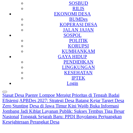
SOSBUD
RILIS
EKONOMI DESA
BUMDes
KOPERASI DESA
JALAN JAJAN
SOSPOL
POLITIK
KORUPSI
KUMHANKAM
GAYA HIDUP
PENDIDIKAN
LINGKUNGAN
KESEHATAN
IPTEK
Login
Siasat Desa Paenre Lompoe Merajut Prioritas di Tengah Badai
Efisiensi
APBDes 2027: Strategi Desa Batang Kejar Target Desa
Zero Stunting
Desa di Jawa Timur Kini Wajib Buka Informasi
Jombang Jadi Kiblat Layanan Publik: Sukses Tembus Tiga Besar
Nasional
Tonggak Sejarah Baru: PPDI Boyolangu Perjuangkan
Kesejahteraan Perangkat Desa