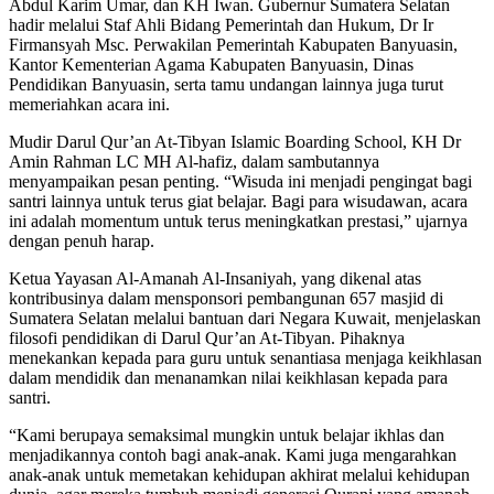
Abdul Karim Umar, dan KH Iwan. Gubernur Sumatera Selatan
hadir melalui Staf Ahli Bidang Pemerintah dan Hukum, Dr Ir
Firmansyah Msc. Perwakilan Pemerintah Kabupaten Banyuasin,
Kantor Kementerian Agama Kabupaten Banyuasin, Dinas
Pendidikan Banyuasin, serta tamu undangan lainnya juga turut
memeriahkan acara ini.
Mudir Darul Qur’an At-Tibyan Islamic Boarding School, KH Dr
Amin Rahman LC MH Al-hafiz, dalam sambutannya
menyampaikan pesan penting. “Wisuda ini menjadi pengingat bagi
santri lainnya untuk terus giat belajar. Bagi para wisudawan, acara
ini adalah momentum untuk terus meningkatkan prestasi,” ujarnya
dengan penuh harap.
Ketua Yayasan Al-Amanah Al-Insaniyah, yang dikenal atas
kontribusinya dalam mensponsori pembangunan 657 masjid di
Sumatera Selatan melalui bantuan dari Negara Kuwait, menjelaskan
filosofi pendidikan di Darul Qur’an At-Tibyan. Pihaknya
menekankan kepada para guru untuk senantiasa menjaga keikhlasan
dalam mendidik dan menanamkan nilai keikhlasan kepada para
santri.
“Kami berupaya semaksimal mungkin untuk belajar ikhlas dan
menjadikannya contoh bagi anak-anak. Kami juga mengarahkan
anak-anak untuk memetakan kehidupan akhirat melalui kehidupan