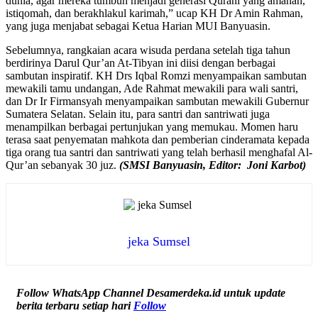
dunia, agar mereka tumbuh menjadi generasi Qurani yang amanah,
istiqomah, dan berakhlakul karimah,” ucap KH Dr Amin Rahman,
yang juga menjabat sebagai Ketua Harian MUI Banyuasin.
Sebelumnya, rangkaian acara wisuda perdana setelah tiga tahun
berdirinya Darul Qur’an At-Tibyan ini diisi dengan berbagai
sambutan inspiratif. KH Drs Iqbal Romzi menyampaikan sambutan
mewakili tamu undangan, Ade Rahmat mewakili para wali santri,
dan Dr Ir Firmansyah menyampaikan sambutan mewakili Gubernur
Sumatera Selatan. Selain itu, para santri dan santriwati juga
menampilkan berbagai pertunjukan yang memukau. Momen haru
terasa saat penyematan mahkota dan pemberian cinderamata kepada
tiga orang tua santri dan santriwati yang telah berhasil menghafal Al-
Qur’an sebanyak 30 juz.
(SMSI Banyuasin, Editor: Joni Karbot)
jeka Sumsel
Follow WhatsApp Channel Desamerdeka.id untuk update
berita terbaru setiap hari
Follow