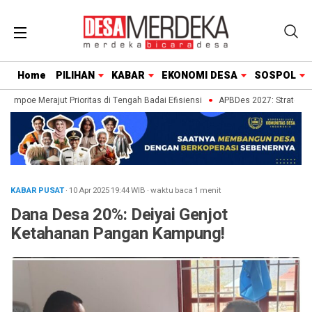
Home
PILIHAN
KABAR
EKONOMI DESA
SOSPOL
ompoe Merajut Prioritas di Tengah Badai Efisiensi
APBDes 2027: Strategi Des
KABAR PUSAT
· 10 Apr 2025
19:44
WIB
·
waktu baca 1 menit
Dana Desa 20%: Deiyai Genjot
Ketahanan Pangan Kampung!