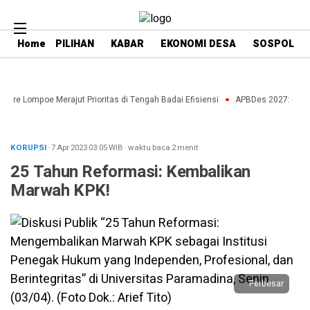
Home
PILIHAN
KABAR
EKONOMI DESA
SOSPOL
nre Lompoe Merajut Prioritas di Tengah Badai Efisiensi
APBDes 2027: Strateg
KORUPSI
· 7 Apr 2023
03:05
WIB
·
waktu baca 2 menit
25 Tahun Reformasi: Kembalikan
Marwah KPK!
Perbesar