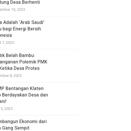
tung Desa Berhenti
ember 10, 2023
a Adalah ‘Arab Saudi’
u bagi Energi Bersih
onesia
t 7, 2025
itik Belah Bambu:
anganan Polemik PMK
 Ketika Desa Protes
mber 8, 2025
P Bentangan Klaten
p Berdayakan Desa dan
ani!
15, 2025
bangun Ekonomi dari
a Gang Sempit