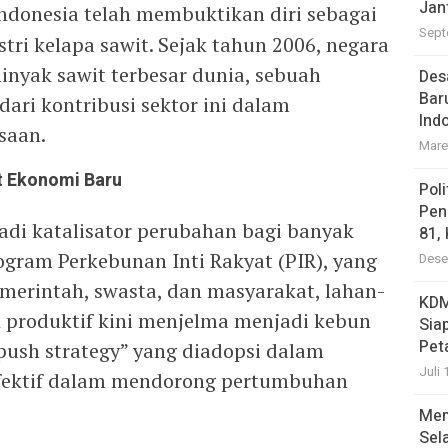
Jan
ndonesia telah membuktikan diri sebagai
Sept
ri kelapa sawit. Sejak tahun 2006, negara
inyak sawit terbesar dunia, sebuah
Des
Bar
dari kontribusi sektor ini dalam
Ind
saan.
Mare
at Ekonomi Baru
Pol
Pen
adi katalisator perubahan bagi banyak
81,
rogram Perkebunan Inti Rakyat (PIR), yang
Dese
erintah, swasta, dan masyarakat, lahan-
KDM
 produktif kini menjelma menjadi kebun
Sia
Pet
 push strategy” yang diadopsi dalam
Juli 
 efektif dalam mendorong pertumbuhan
Mem
Sel