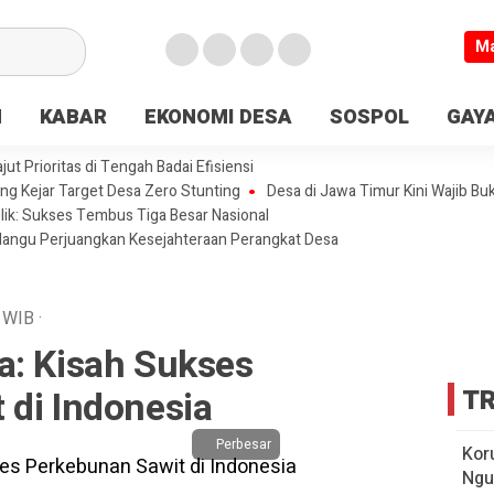
M
N
KABAR
EKONOMI DESA
SOSPOL
GAYA
t Prioritas di Tengah Badai Efisiensi
ng Kejar Target Desa Zero Stunting
Desa di Jawa Timur Kini Wajib Bu
lik: Sukses Tembus Tiga Besar Nasional
olangu Perjuangkan Kesejahteraan Perangkat Desa
WIB
·
a: Kisah Sukses
 di Indonesia
TR
Perbesar
Kor
Ngu