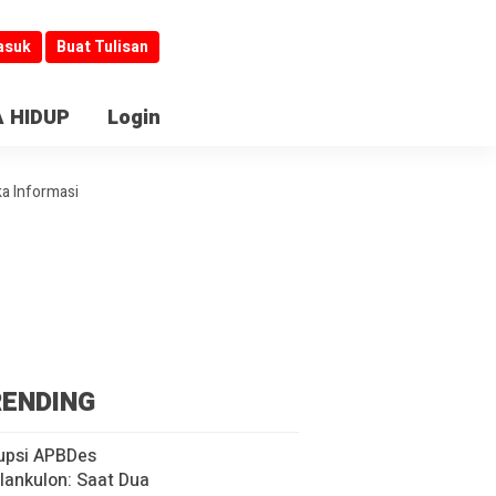
asuk
Buat Tulisan
 HIDUP
Login
ka Informasi
ENDING
upsi APBDes
lankulon: Saat Dua