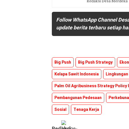
Redaksi Desa Merdeka
Follow WhatsApp Channel Des
update berita terbaru setiap ha
Big Push
Big Push Strategy
Eko
Kelapa Sawit Indonesia
Lingkungan
Palm Oil Agribusiness Strategy Policy I
Pembangunan Pedesaan
Perkebuna
Sosial
Tenaga Kerja
Redaksi