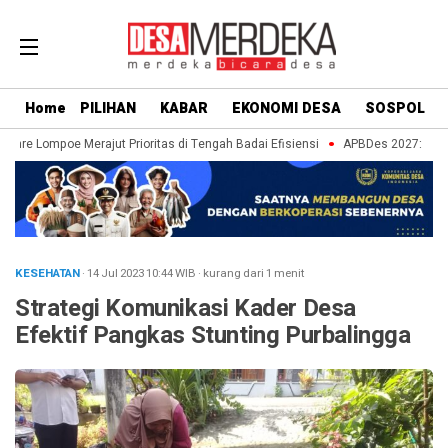
Home
PILIHAN
KABAR
EKONOMI DESA
SOSPOL
nre Lompoe Merajut Prioritas di Tengah Badai Efisiensi
APBDes 2027: Strate
KESEHATAN
· 14 Jul 2023
10:44
WIB
·
kurang dari 1 menit
Strategi Komunikasi Kader Desa
Efektif Pangkas Stunting Purbalingga