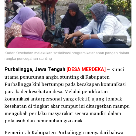
Perbesar
Kader Kesehatan melakukan sosialisasi program ketahanan pangan dalam
rangka pencegahan stunting
Purbalingga, Jawa Tengah
[DESA MERDEKA]
–
Kunci
utama penurunan angka stunting di Kabupaten
Purbalingga kini bertumpu pada kecakapan komunikasi
para kader kesehatan desa. Melalui pendekatan
komunikasi antarpersonal yang efektif, ujung tombak
kesehatan di tingkat akar rumput ini ditargetkan mampu
mengubah perilaku masyarakat secara mandiri dalam
pola asuh dan pemenuhan gizi anak.
Pemerintah Kabupaten Purbalingga menyadari bahwa