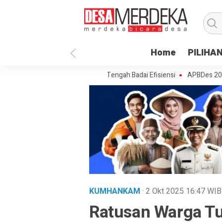
Home
PILIHA
mpoe Merajut Prioritas di Tengah Badai Efisiensi
APBDes 2027: Strate
KUMHANKAM
· 2 Okt 2025
16:47
WIB
Ratusan Warga T