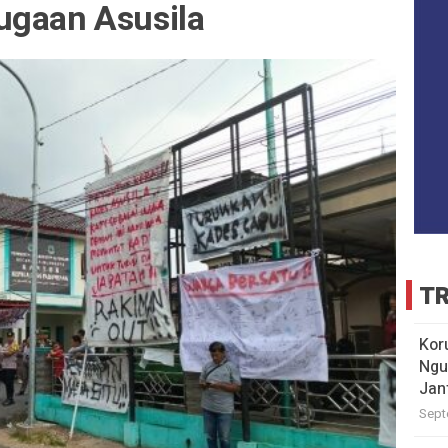
ugaan Asusila
TR
Kor
Ngu
Jan
Sept