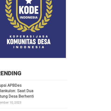
ENDING
upsi APBDes
lankulon: Saat Dua
tung Desa Berhenti
ember 10, 2023