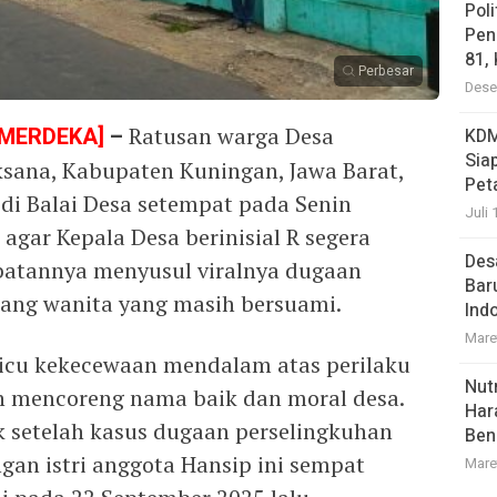
Pol
Pen
81,
Perbesar
Dese
 MERDEKA]
–
Ratusan warga Desa
KDM
Sia
sana, Kabupaten Kuningan, Jawa Barat,
Pet
 di Balai Desa setempat pada Senin
Juli 
agar Kepala Desa berinisial R segera
Des
batannya menyusul viralnya dugaan
Bar
rang wanita yang masih bersuami.
Ind
Mare
picu kekecewaan mendalam atas perilaku
Nutr
lah mencoreng nama baik dan moral desa.
Har
setelah kasus dugaan perselingkuhan
Ben
gan istri anggota Hansip ini sempat
Mare