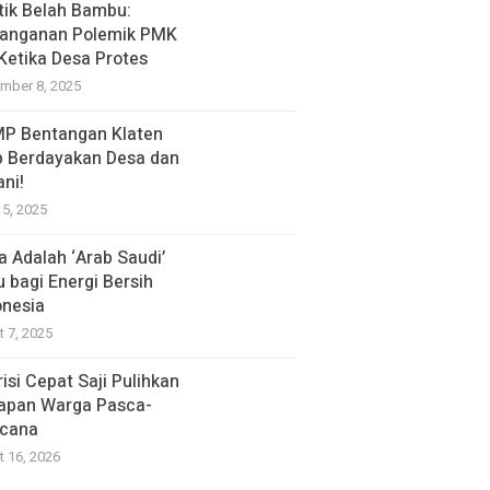
itik Belah Bambu:
anganan Polemik PMK
 Ketika Desa Protes
mber 8, 2025
P Bentangan Klaten
p Berdayakan Desa dan
ani!
15, 2025
a Adalah ‘Arab Saudi’
u bagi Energi Bersih
onesia
t 7, 2025
isi Cepat Saji Pulihkan
apan Warga Pasca-
cana
t 16, 2026