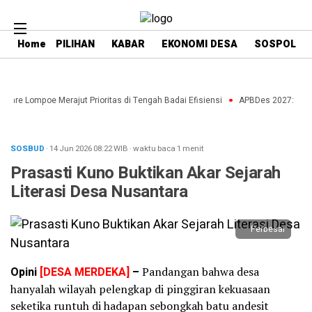
Home
PILIHAN
KABAR
EKONOMI DESA
SOSPOL
enre Lompoe Merajut Prioritas di Tengah Badai Efisiensi
APBDes 2027: Strate
SOSBUD
· 14 Jun 2026
08:22
WIB
·
waktu baca 1 menit
Prasasti Kuno Buktikan Akar Sejarah
Literasi Desa Nusantara
Perbesar
Opini
[DESA MERDEKA]
–
Pandangan bahwa desa
hanyalah wilayah pelengkap di pinggiran kekuasaan
seketika runtuh di hadapan sebongkah batu andesit