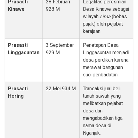
Prasasti
28 Februari
Legalitas peresmian
Kinawe
928 M
Desa Kinawe sebagai
wilayah
sima
(bebas
pajak) oleh pejabat
kerajaan.
Prasasti
3 September
Penetapan Desa
Linggasuntan
929 M
Linggasuntan menjadi
desa perdikan karena
merawat bangunan
suci peribadatan.
Prasasti
22 Mei 934 M
Transaksi jual beli
Hering
tanah sawah yang
melibatkan pejabat
desa dan
mengabadikan tiga
nama desa di
Nganjuk.