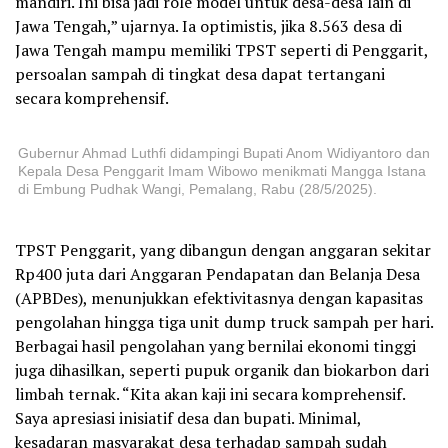
mandiri. Ini bisa jadi role model untuk desa-desa lain di
Jawa Tengah,” ujarnya. Ia optimistis, jika 8.563 desa di
Jawa Tengah mampu memiliki TPST seperti di Penggarit,
persoalan sampah di tingkat desa dapat tertangani
secara komprehensif.
Gubernur Ahmad Luthfi didampingi Bupati Anom Widiyantoro dan
Kepala Desa Penggarit Imam Wibowo menikmati Mangga Istana
di Embung Pudhak Wangi, Pemalang, Rabu (28/5/2025).
TPST Penggarit, yang dibangun dengan anggaran sekitar
Rp400 juta dari Anggaran Pendapatan dan Belanja Desa
(APBDes), menunjukkan efektivitasnya dengan kapasitas
pengolahan hingga tiga unit dump truck sampah per hari.
Berbagai hasil pengolahan yang bernilai ekonomi tinggi
juga dihasilkan, seperti pupuk organik dan biokarbon dari
limbah ternak. “Kita akan kaji ini secara komprehensif.
Saya apresiasi inisiatif desa dan bupati. Minimal,
kesadaran masyarakat desa terhadap sampah sudah