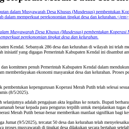
dalam Musyawarah Desa Khusus (Musdessus) pembentukan Koperasi Me
emperkuat perekonomian tingkat desa dan kelurahan.
aten Kendal. Sebanyak 286 desa dan kelurahan di wilayah ini telah 
h inisiatif yang digagas Pemerintah Kabupaten Kendal ini disambut an
 dan komitmen penuh Pemerintah Kabupaten Kendal dalam mendukung 
alam memberdayakan ekonomi masyarakat desa dan kelurahan. Proses p
uk pembentukan kepengurusan Koperasi Merah Putih telah selesai sesu
mis (8/5/2025).
h selanjutnya adalah pengajuan akta legalitas ke notaris. Bupati berh
amanah besar kepada para pengurus terpilih untuk menjalankan tugas 
asi Merah Putih benar-benar memberikan manfaat signifikan bagi kes
gga Jumat (9/5/2025), tercatat 50 desa dan kelurahan telah menyelesa
ses musyawarah di tingkat desa dilakukan secara bertahap setelah so