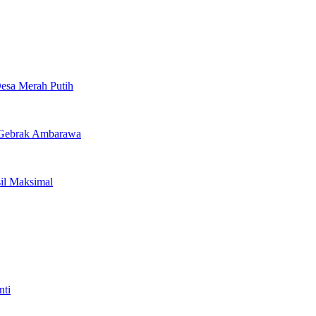
esa Merah Putih
 Gebrak Ambarawa
sil Maksimal
nti