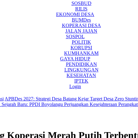
SOSBUD
RILIS
EKONOMI DESA
BUMDes
KOPERASI DESA
JALAN JAJAN
SOSPOL
POLITIK
KORUPSI
KUMHANKAM
GAYA HIDUP
PENDIDIKAN
LINGKUNGAN
KESEHATAN
IPTEK
Login
si
APBDes 2027: Strategi Desa Batang Kejar Target Desa Zero Stunti
 Sejarah Baru: PPDI Boyolangu Perjuangkan Kesejahteraan Perangka
 Koperasi Merah Putih Terbent