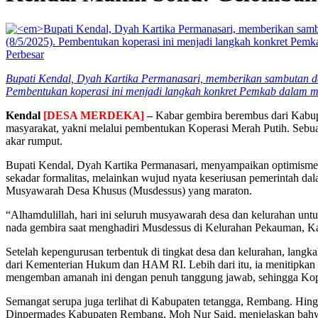
Perbesar
Bupati Kendal, Dyah Kartika Permanasari, memberikan sambutan 
Pembentukan koperasi ini menjadi langkah konkret Pemkab dalam m
Kendal
[DESA MERDEKA]
–
Kabar gembira berembus dari Kabup
masyarakat, yakni melalui pembentukan Koperasi Merah Putih. Sebua
akar rumput.
Bupati Kendal, Dyah Kartika Permanasari, menyampaikan optimisme
sekadar formalitas, melainkan wujud nyata keseriusan pemerintah d
Musyawarah Desa Khusus (Musdessus) yang maraton.
“Alhamdulillah, hari ini seluruh musyawarah desa dan kelurahan unt
nada gembira saat menghadiri Musdessus di Kelurahan Pekauman, Ka
Setelah kepengurusan terbentuk di tingkat desa dan kelurahan, langka
dari Kementerian Hukum dan HAM RI. Lebih dari itu, ia menitipkan 
mengemban amanah ini dengan penuh tanggung jawab, sehingga Koper
Semangat serupa juga terlihat di Kabupaten tetangga, Rembang. Hin
Dinpermades Kabupaten Rembang, Moh Nur Said, menjelaskan bahwa pro