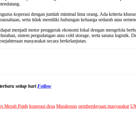
mendatang.
urus koperasi dengan jumlah minimal lima orang. Ada kriteria khusus
wirausahaan, serta tidak memiliki hubungan keluarga sedarah atau seme
apat menjadi motor penggerak ekonomi lokal dengan mengelola berbaga
elurahan, sistem pergudangan atau cold storage, serta sarana logistik.
jahteraan masyarakat secara berkelanjutan.
erbaru setiap hari
Follow
s Merah Putih
koperasi desa
Musdessus
pemberdayaan masyarakat
UM