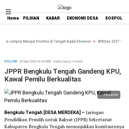
Home
PILIHAN
KABAR
EKONOMI DESA
SOSPOL
nre Lompoe Merajut Prioritas di Tengah Badai Efisiensi
APBDes 2027: Strateg
POLITIK
· 20 Sep 2023
16:54
WIB
·
waktu baca 1 menit
JPPR Bengkulu Tengah Gandeng KPU,
Kawal Pemilu Berkualitas
Perbesar
Bengkulu Tengah [DESA MERDEKA] –
Jaringan
Pendidikan Pemilih untuk Rakyat (JPPR) Sekretariat
Kabupaten Bengkulu Tengah menunjukkan komitmennya