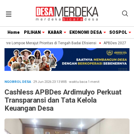
Home
PILIHAN
KABAR
EKONOMI DESA
SOSPOL
re Lompoe Merajut Prioritas di Tengah Badai Efisiensi
APBDes 2027: Strateg
NGOBROL DESA
· 29 Jun 2026
23:13
WIB
·
waktu baca 1 menit
Cashless APBDes Ardimulyo Perkuat
Transparansi dan Tata Kelola
Keuangan Desa