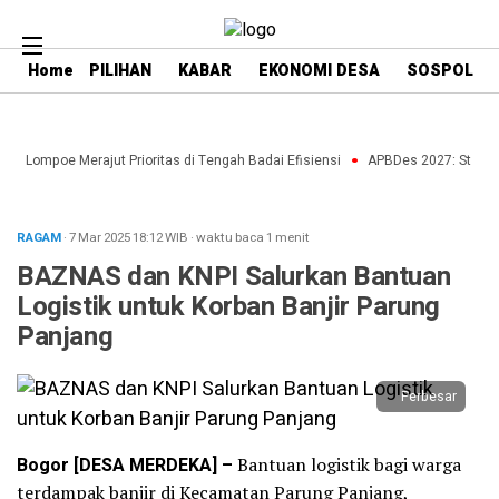
Home
PILIHAN
KABAR
EKONOMI DESA
SOSPOL
re Lompoe Merajut Prioritas di Tengah Badai Efisiensi
APBDes 2027: Strategi
RAGAM
· 7 Mar 2025
18:12
WIB
·
waktu baca 1 menit
BAZNAS dan KNPI Salurkan Bantuan
Logistik untuk Korban Banjir Parung
Panjang
Perbesar
Bogor [DESA MERDEKA] –
Bantuan logistik bagi warga
terdampak banjir di Kecamatan Parung Panjang,