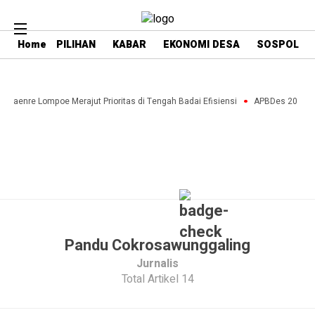
Home
PILIHAN
KABAR
EKONOMI DESA
SOSPOL
a Paenre Lompoe Merajut Prioritas di Tengah Badai Efisiensi
APBDes 2027: St
Pandu Cokrosawunggaling
Jurnalis
Total Artikel 14