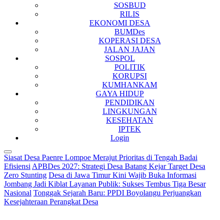
SOSBUD
RILIS
EKONOMI DESA
BUMDes
KOPERASI DESA
JALAN JAJAN
SOSPOL
POLITIK
KORUPSI
KUMHANKAM
GAYA HIDUP
PENDIDIKAN
LINGKUNGAN
KESEHATAN
IPTEK
Login
Siasat Desa Paenre Lompoe Merajut Prioritas di Tengah Badai
Efisiensi
APBDes 2027: Strategi Desa Batang Kejar Target Desa
Zero Stunting
Desa di Jawa Timur Kini Wajib Buka Informasi
Jombang Jadi Kiblat Layanan Publik: Sukses Tembus Tiga Besar
Nasional
Tonggak Sejarah Baru: PPDI Boyolangu Perjuangkan
Kesejahteraan Perangkat Desa