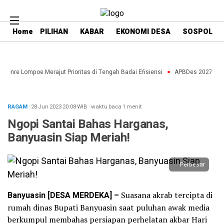
Home
PILIHAN
KABAR
EKONOMI DESA
SOSPOL
aenre Lompoe Merajut Prioritas di Tengah Badai Efisiensi
APBDes 2027: Strat
RAGAM
· 28 Jun 2023
20:08
WIB
·
waktu baca 1 menit
Ngopi Santai Bahas Harganas,
Banyuasin Siap Meriah!
Perbesar
Banyuasin [DESA MERDEKA] –
Suasana akrab tercipta di
rumah dinas Bupati Banyuasin saat puluhan awak media
berkumpul membahas persiapan perhelatan akbar Hari