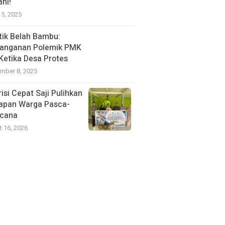
ani!
15, 2025
itik Belah Bambu:
anganan Polemik PMK
 Ketika Desa Protes
mber 8, 2025
isi Cepat Saji Pulihkan
apan Warga Pasca-
cana
t 16, 2026