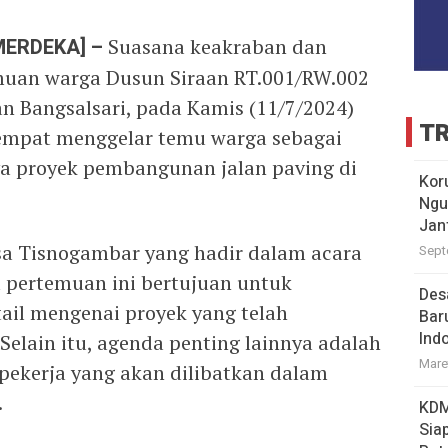
MERDEKA] –
Suasana keakraban dan
uan warga Dusun Siraan RT.001/RW.002
 Bangsalsari, pada Kamis (11/7/2024)
TR
empat menggelar temu warga sebagai
a proyek pembangunan jalan paving di
Kor
Ngu
Jan
esa Tisnogambar yang hadir dalam acara
Sept
 pertemuan ini bertujuan untuk
Des
ail mengenai proyek yang telah
Bar
Ind
elain itu, agenda penting lainnya adalah
Mare
pekerja yang akan dilibatkan dalam
.
KDM
Sia