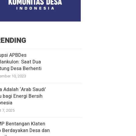
ENDING
upsi APBDes
lankulon: Saat Dua
tung Desa Berhenti
ember 10, 2023
a Adalah ‘Arab Saudi’
u bagi Energi Bersih
onesia
t 7, 2025
P Bentangan Klaten
p Berdayakan Desa dan