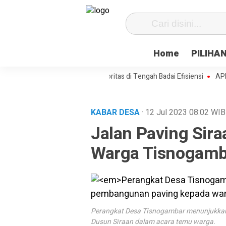
Home
PILIHA
 Paenre Lompoe Merajut Prioritas di Tengah Badai Efisiensi
APBDes 20
KABAR DESA
· 12 Jul 2023
08:02
WIB
Jalan Paving Sir
Warga Tisnogamb
Perangkat Desa Tisnogambar menunjukkan
Dusun Siraan dalam acara temu warga.