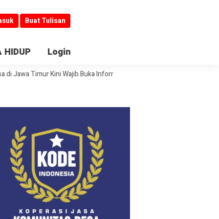
asuk
Buat Tulisan
 HIDUP
Login
wa Timur Kini Wajib Buka Informasi
Jombang Jadi Kiblat Layanan Publ