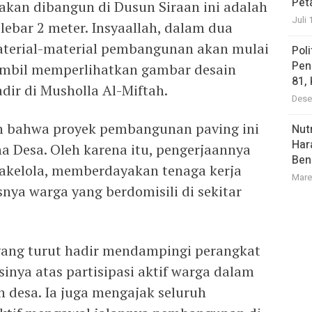
Pet
akan dibangun di Dusun Siraan ini adalah
Juli 
ebar 2 meter. Insyaallah, dalam dua
material-material pembangunan akan mulai
Pol
Pen
 sambil memperlihatkan gambar desain
81,
dir di Musholla Al-Miftah.
Dese
an bahwa proyek pembangunan paving ini
Nutr
Har
a Desa. Oleh karena itu, pengerjaannya
Ben
akelola, memberdayakan tenaga kerja
Mare
snya warga yang berdomisili di sekitar
yang turut hadir mendampingi perangkat
inya atas partisipasi aktif warga dalam
desa. Ia juga mengajak seluruh