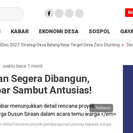
M
N
KABAR
EKONOMI DESA
SOSPOL
GAYA
27: Strategi Desa Batang Kejar Target Desa Zero Stunting
Desa di Ja
·
waktu baca 1 menit
aan Segera Dibangun,
ar Sambut Antusias!
Perbesar
 detail rencana proyek pembangunan paving kepada warga