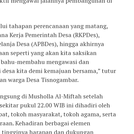
aktif mengawal jalannya pembangunan di
lui tahapan perencanaan yang matang,
na Kerja Pemerintah Desa (RKPDes),
lanja Desa (APBDes), hingga akhirnya
an seperti yang akan kita saksikan
ua bahu-membahu mengawasi dan
esa kita demi kemajuan bersama,” tutur
kan warga Desa Tisnogambar.
ngsung di Musholla Al-Miftah setelah
ekitar pukul 22.00 WIB ini dihadiri oleh
at, tokoh masyarakat, tokoh agama, serta
raan. Kehadiran berbagai elemen
 tingginya harapan dan dukungan