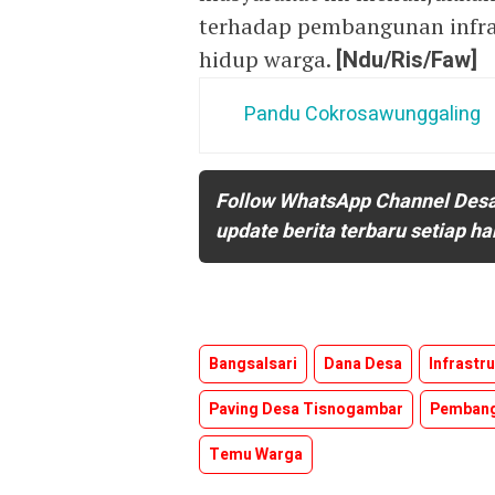
terhadap pembangunan infra
hidup warga.
[Ndu/Ris/Faw]
Pandu Cokrosawunggaling
Follow WhatsApp Channel Des
update berita terbaru setiap ha
Bangsalsari
Dana Desa
Infrastr
Paving Desa Tisnogambar
Pembang
Temu Warga