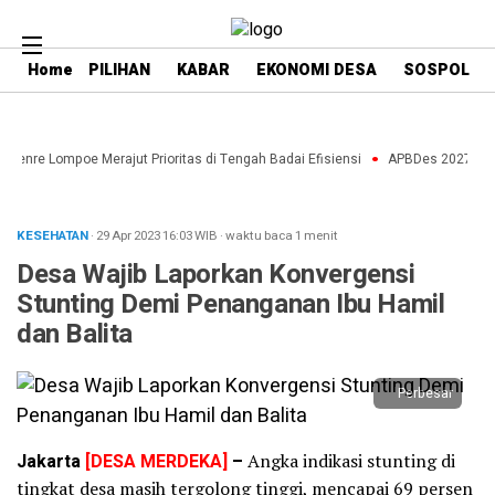
Home
PILIHAN
KABAR
EKONOMI DESA
SOSPOL
aenre Lompoe Merajut Prioritas di Tengah Badai Efisiensi
APBDes 2027: Strat
KESEHATAN
· 29 Apr 2023
16:03
WIB
·
waktu baca 1 menit
Desa Wajib Laporkan Konvergensi
Stunting Demi Penanganan Ibu Hamil
dan Balita
Perbesar
Jakarta
[DESA MERDEKA]
–
Angka indikasi stunting di
tingkat desa masih tergolong tinggi, mencapai 69 persen