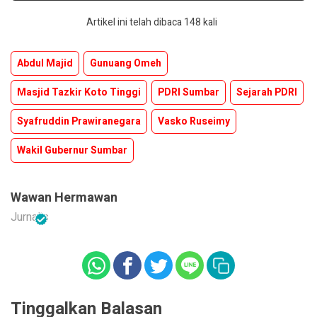
Artikel ini telah dibaca 148 kali
Abdul Majid
Gunuang Omeh
Masjid Tazkir Koto Tinggi
PDRI Sumbar
Sejarah PDRI
Syafruddin Prawiranegara
Vasko Ruseimy
Wakil Gubernur Sumbar
Wawan Hermawan
Jurnalis
Tinggalkan Balasan