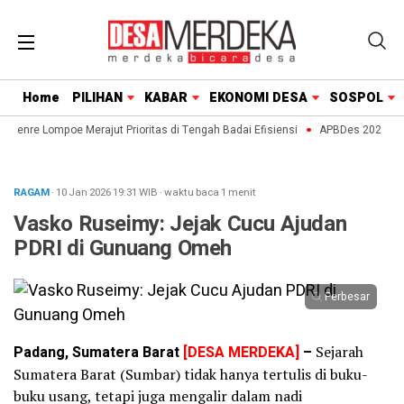
Home
PILIHAN
KABAR
EKONOMI DESA
SOSPOL
aenre Lompoe Merajut Prioritas di Tengah Badai Efisiensi
APBDes 2027: Stra
RAGAM
· 10 Jan 2026
19:31
WIB
·
waktu baca 1 menit
Vasko Ruseimy: Jejak Cucu Ajudan
PDRI di Gunuang Omeh
Perbesar
Padang, Sumatera Barat
[DESA MERDEKA]
–
Sejarah
Sumatera Barat (Sumbar) tidak hanya tertulis di buku-
buku usang, tetapi juga mengalir dalam nadi