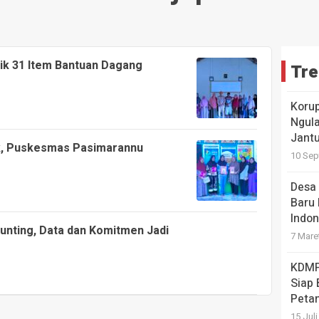
tik 31 Item Bantuan Dagang
Tre
Koru
Ngula
Jantu
ak, Puskesmas Pasimarannu
10 Sep
Desa 
Baru 
Indon
unting, Data dan Komitmen Jadi
7 Mare
KDMP
Siap
Petan
15 Jul