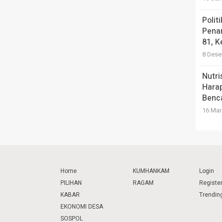
Polit
Pena
81, K
8 Dese
Nutri
Hara
Benc
16 Mar
Home
KUMHANKAM
Login
PILIHAN
RAGAM
Registe
KABAR
Trendin
EKONOMI DESA
SOSPOL