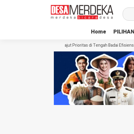
Home
PILIHA
Siasat Desa Paenre Lompoe Merajut Prioritas di Tengah Badai Efisiensi