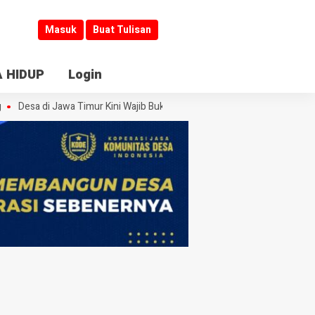
Masuk
Buat Tulisan
 HIDUP
Login
Desa di Jawa Timur Kini Wajib Buka Informasi
Jombang Jadi Kiblat L