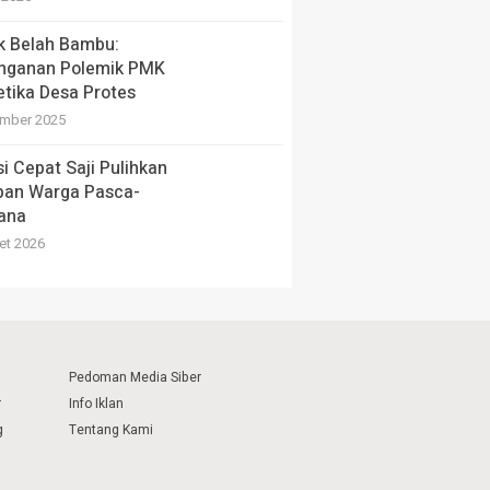
ik Belah Bambu:
nganan Polemik PMK
etika Desa Protes
mber 2025
si Cepat Saji Pulihkan
pan Warga Pasca-
ana
et 2026
Pedoman Media Siber
r
Info Iklan
g
Tentang Kami