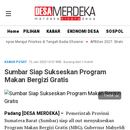
Home
PILIHAN
KABAR
EKONOMI DESA
SOSPOL
ompoe Merajut Prioritas di Tengah Badai Efisiensi
APBDes 2027: Strategi De
KABAR PUSAT
· 15 Jan 2025
14:51
WIB
·
kurang dari 1 menit
Sumbar Siap Sukseskan Program
Makan Bergizi Gratis
Perbesar
Padang [DESA MERDEKA] –
Pemerintah Provinsi
Sumatera Barat (Sumbar) siap all out menyukseskan
Program Makan Bergizi Gratis (MBG). Gubernur Mahyeldi